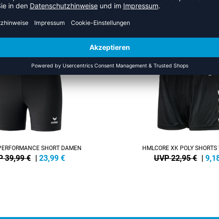
S DER KATEGORIE VOLLEYBA
SALE
-60%
PERFORMANCE SHORT DAMEN
HMLCORE XK POLY SHORT
 39,99 €
|
23,99
€
UVP 22,95 €
|
9,1