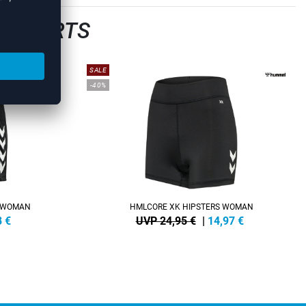
LLSHORTS
SALE
-40%
S WOMAN
HMLCORE XK HIPSTERS WOMAN
8
€
UVP 24,95 €
|
14,97
€