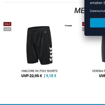
MEHR AU
SALE
SALE
-60%
-40%
HMLCORE XK POLY SHORTS
VERONA 
UVP 22,95 €
|
9,18
€
UVP