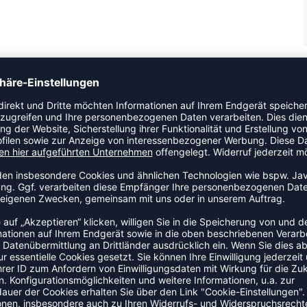
4 Inches Shorts. Diese eng anliegenden Shorts bestehen aus
han und bieten sowohl Vielseitigkeit als auch hervorragende
Mesh sorgt für optimalen Halt, während die nahtlose
schen während intensiver Spiele verhindern. Mit
nd trocken hält, sind diese Shorts auf Höchstleistung und
ZULETZT ANGESEHEN