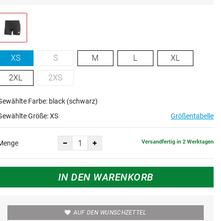
XS
S
M
L
XL
2XL
2XS
Gewählte Farbe: black (schwarz)
Gewählte Größe:
XS
Größentabelle
Versandfertig in 2 Werktagen
Menge
IN DEN WARENKORB
AUF DEN WUNSCHZETTEL