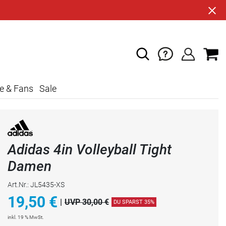
e & Fans
Sale
Adidas 4in Volleyball Tight
Damen
Art.Nr.: JL5435-XS
19,50
€
|
UVP 30,00 €
DU SPARST 35%
inkl. 19 % MwSt.