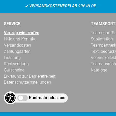
VERSANDKOSTENFREI AB 99€ IN DE
SERVICE
TEAMSPORT
Vertrag widerrufen
Teamsport-Sta
Hilfe und Kontakt
Sublimation
Versandkosten
Teampartnerk
Zahlungsarten
Textilbedruc
Lieferung
Vereinskollek
Rücksendung
Teamausrüst
Gutscheine
Kataloge
Erklärung zur Barrierefreiheit
Datenschutzeinstellungen
Kontrastmodus aus