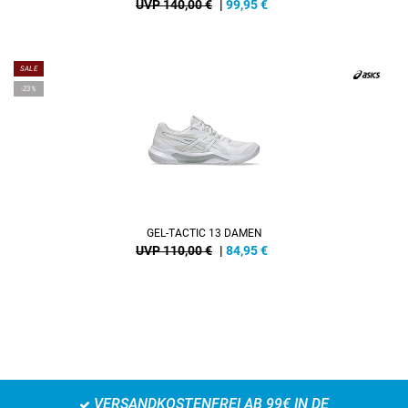
UVP 140,00 €
|
99,95
€
SALE
-23%
GEL-TACTIC 13 DAMEN
UVP 110,00 €
|
84,95
€
VERSANDKOSTENFREI AB 99€ IN DE