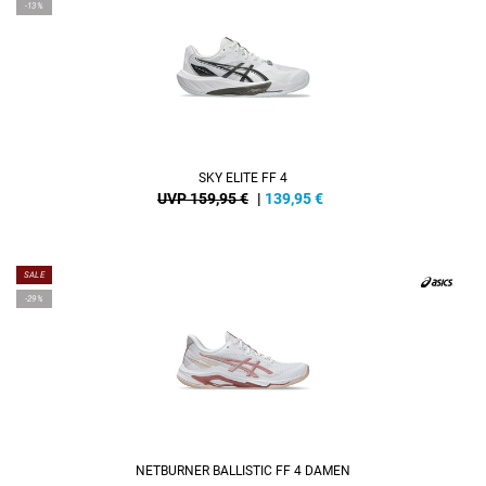
-13%
SKY ELITE FF 4
UVP 159,95 €
|
139,95
€
SALE
-29%
NETBURNER BALLISTIC FF 4 DAMEN