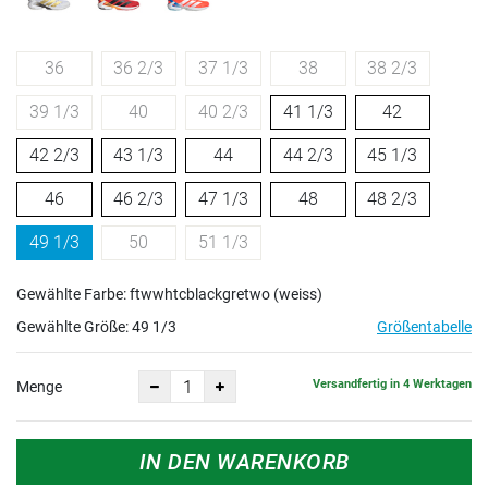
36
36 2/3
37 1/3
38
38 2/3
39 1/3
40
40 2/3
41 1/3
42
42 2/3
43 1/3
44
44 2/3
45 1/3
46
46 2/3
47 1/3
48
48 2/3
49 1/3
50
51 1/3
Gewählte Farbe: ftwwhtcblackgretwo (weiss)
Gewählte Größe:
49 1/3
Größentabelle
Versandfertig in 4 Werktagen
Menge
IN DEN WARENKORB