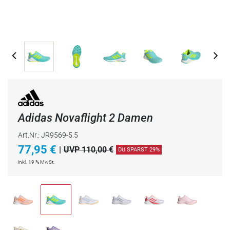
Adidas Novaflight 2 Damen
Art.Nr.: JR9569-5.5
77,95
€
|
UVP 110,00 €
DU SPARST 29%
inkl. 19 % MwSt.