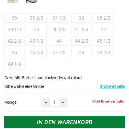
36
36 2/3
37 1/3
38
38 2/3
39 1/3
40
40 2/3
41 1/3
42
42 2/3
43 1/3
44
44 2/3
45 1/3
46
46 2/3
47 1/3
48
48 2/3
49 1/3
Gewählte Farbe: flaaquluclemftwwht (blau)
Bitte wähle eine Größe
Größentabelle
Nicht länger verfügbar
Menge
IN DEN WARENKORB