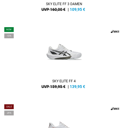
SKY ELITE FF 3 DAMEN
UVP 160,00 €
|
109,95
€
NEW
-13%
SKY ELITE FF 4
UVP 159,95 €
|
139,95
€
SALE
-29%