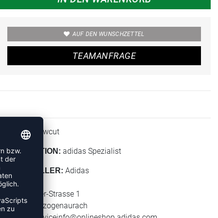
AUF DEN WUNSCHZETTEL
TEAMANFRAGE
Lowcut
HÖHE:
adidas Spezialist
KOLLEKTION:
Adidas
HERSTELLER:
adidas AG
Adi-Dassler-Strasse 1
91074 Herzogenaurach
E-Mail:
serviceinfo@onlineshop.adidas.com