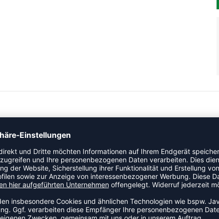
YLE.
l Kollektion und kommt mit einem modernen Look, der sich
iniert Glattleder mit Wildleder und einem T-förmigen
ie Adiprene+ Dämpfung und die Gummiaußensohle sorgen