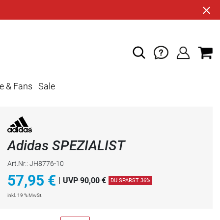
e & Fans
Sale
Adidas SPEZIALIST
Art.Nr.: JH8776-10
57,95
€
|
UVP 90,00 €
DU SPARST 36%
inkl. 19 % MwSt.