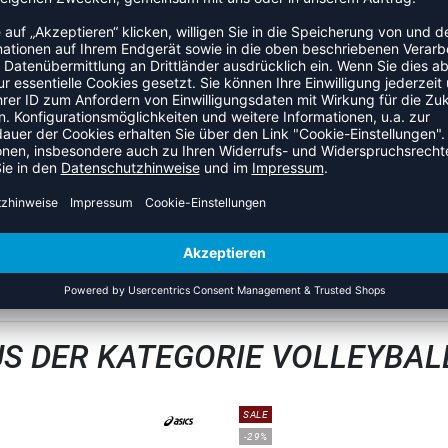
ück- zu Vorfuß
l, Tischtennis, u.ä.
ZULETZT ANGESEHEN
S DER KATEGORIE VOLLEYBA
SALE
-29%