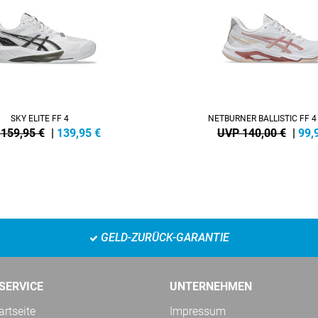
SKY ELITE FF 4
NETBURNER BALLISTIC FF 
159,95 €
|
139,95
€
UVP 140,00 €
|
99,
GELD-ZURÜCK-GARANTIE
SERVICE
UNTERNEHMEN
rtseite
Impressum