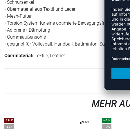
• Schnürsenkel
• Obermaterial aus Textil und Leder
• Mesh-Futter
• Torsion System für eine optimierte Bewegungsfreiheit von R
• Adiprene+ Dämpfung
• Gummiaußensohle
• geeignet für Volleyball, Handball, Badminton, Squash, Korbbal
Obermaterial:
Textile, Leather
MEHR AU
SALE
NEW
-31%
-13%