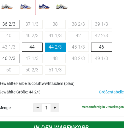
36 2/3
37 1/3
38
38 2/3
39 1/3
40
40 2/3
41 1/3
42
42 2/3
43 1/3
44
44 2/3
45 1/3
46
46 2/3
47 1/3
48
48 2/3
49 1/3
50
50 2/3
51 1/3
Gewählte Farbe: lucbluftwwhtluclem (blau)
Gewählte Größe:
44 2/3
Größentabelle
Versandfertig in 2 Werktagen
Menge
IN DEN WARENKORB