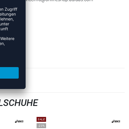
LLSCHUHE
SALE
-23%