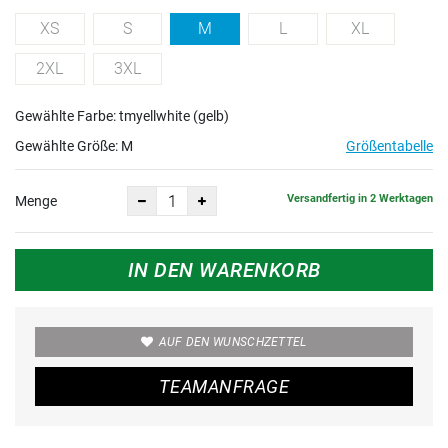
XS
S
M
L
XL
2XL
3XL
Gewählte Farbe: tmyellwhite (gelb)
Gewählte Größe:
M
Größentabelle
Versandfertig in 2 Werktagen
Menge
IN DEN WARENKORB
AUF DEN WUNSCHZETTEL
TEAMANFRAGE