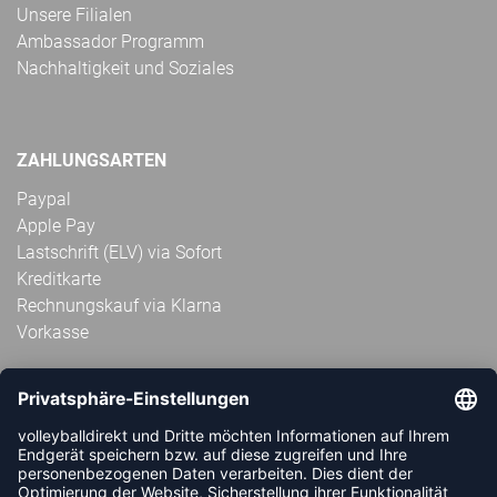
Unsere Filialen
Ambassador Programm
Nachhaltigkeit und Soziales
ZAHLUNGSARTEN
Paypal
Apple Pay
Lastschrift (ELV) via Sofort
Kreditkarte
Rechnungskauf via Klarna
Vorkasse
ABONNIERE JETZT DEN KOSTENLOSEN
VOLLEYBALLDIREKT-NEWSLETTER UND VERPASSE KEINE
NEUIGKEIT ODER AKTION MEHR.