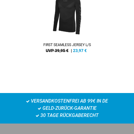
FIRST SEAMLESS JERSEY L/S
UVP 39,95 €
|
23,97
€
VERSANDKOSTENFREI AB 99€ IN DE
GELD-ZURÜCK-GARANTIE
30 TAGE RÜCKGABERECHT