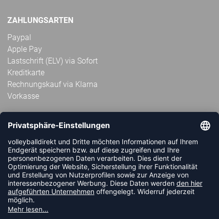
ZAHLUNGSARTEN
Paypal
Apple Pay
Lastschrift (ELV) via Sofort
Kreditkarte
Rechnungskauf via Klarna
Vorkasse
ABONNIERE JETZT DEN KOSTENLOSEN
VOLLEYBALLDIREKT-NEWSLETTER UND VERPASSE KEINE
NEUIGKEIT ODER AKTION MEHR.
JETZT ANMELDEN
FOLLOW US