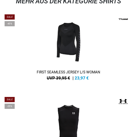
MEHR AUS DER KATEGORIE SHIRTS
SALE
-40%
FIRST SEAMLESS JERSEY L/S WOMAN
UVP 39,95 €
|
23,97
€
SALE
-25%