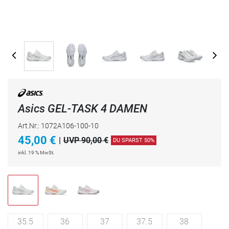
Asics GEL-TASK 4 DAMEN
Art.Nr.: 1072A106-100-10
45,00
€
|
UVP 90,00 €
DU SPARST 50%
inkl. 19 % MwSt.
35.5
36
37
37.5
38