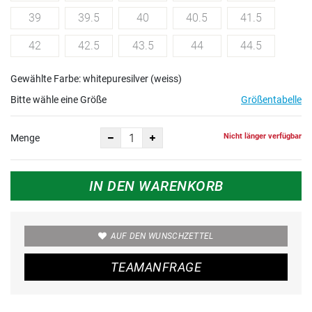
39
39.5
40
40.5
41.5
42
42.5
43.5
44
44.5
Gewählte Farbe: whitepuresilver (weiss)
Bitte wähle eine Größe
Größentabelle
Nicht länger verfügbar
Menge
IN DEN WARENKORB
AUF DEN WUNSCHZETTEL
TEAMANFRAGE