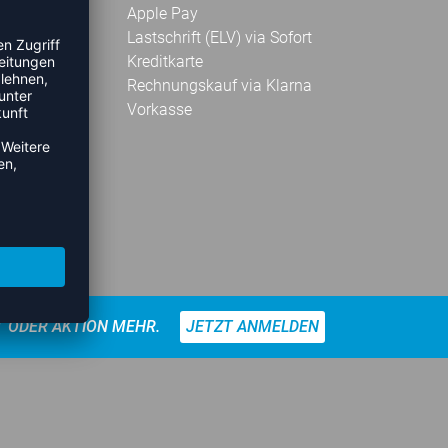
Apple Pay
Lastschrift (ELV) via Sofort
Kreditkarte
Rechnungskauf via Klarna
Vorkasse
T ODER AKTION MEHR.
JETZT ANMELDEN