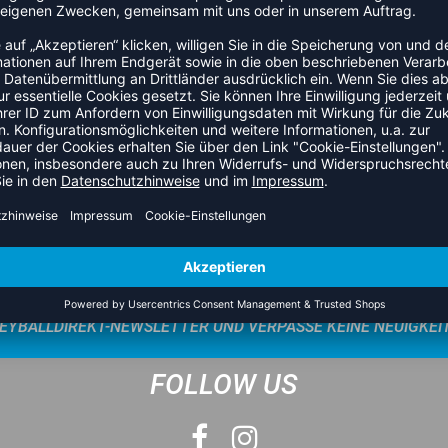
AGB
onzept & Ausrüsterverträge
Widerrufsbelehrung
kung
Datenschutz
tionen
Über uns
ung anfragen
Unsere Filialen
Ambassador Programm
Nachhaltigkeit und Soziales
EYBALLDIREKT-NEWSLETTER UND VERPASSE KEINE NEUIGKEI
FOLLOW US