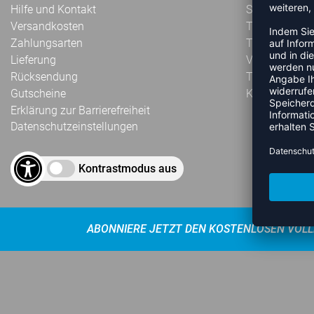
Hilfe und Kontakt
Sublimation
Versandkosten
Teampartnerk
Zahlungsarten
Textilbedruc
Lieferung
Vereinskollek
Rücksendung
Teamausrüst
Gutscheine
Kataloge
Erklärung zur Barrierefreiheit
Datenschutzeinstellungen
Kontrastmodus aus
ABONNIERE JETZT DEN KOSTENLOSEN VOLL