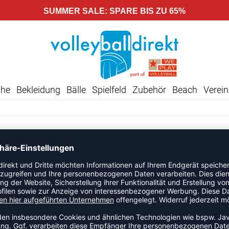
SUMMER SALE: SPARE BIS ZU 65%
uhe
Bekleidung
Bälle
Spielfeld
Zubehör
Beach
Verein
GELD-ZURÜCK-GARANTIE
SERVICE
UNTERNEHMEN
rtseite
Impressum