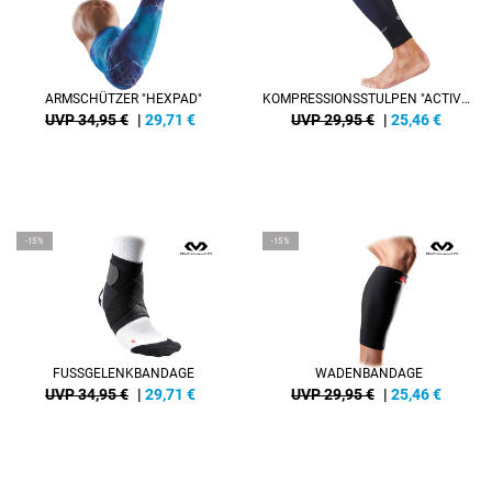
ARMSCHÜTZER "HEXPAD"
KOMPRESSIONSSTULPEN "ACTIVE MULTISPORTS"
UVP 34,95 €
|
29,71
€
UVP 29,95 €
|
25,46
€
-15%
-15%
FUSSGELENKBANDAGE
WADENBANDAGE
UVP 34,95 €
|
29,71
€
UVP 29,95 €
|
25,46
€