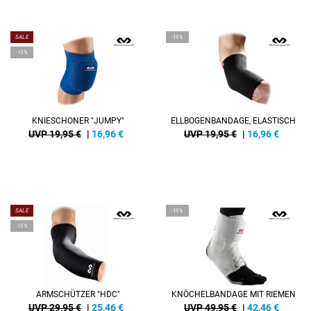
SALE
-15%
-15%
KNIESCHONER "JUMPY"
ELLBOGENBANDAGE, ELASTISCH
UVP 19,95 €
|
16,96
€
UVP 19,95 €
|
16,96
€
SALE
-15%
-15%
ARMSCHÜTZER "HDC"
KNÖCHELBANDAGE MIT RIEMEN
UVP 29,95 €
|
25,46
€
UVP 49,95 €
|
42,46
€