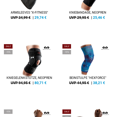
ARMSLEEVES "X-FITNESS"
KNIEBANDAGE, NEOPREN
UVP 34,99 €
|
29,74
€
UVP 29,95 €
|
25,46
€
SALE
SALE
-15%
-15%
KNIEGELENKSTÜTZE, NEOPREN
BEINSTULPE "HEXFORCE"
UVP 94,95 €
|
80,71
€
UVP 44,95 €
|
38,21
€
-15%
SALE