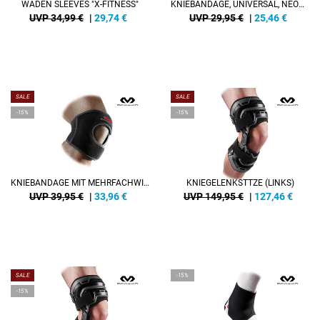
WADEN SLEEVES "X-FITNESS"
KNIEBANDAGE, UNIVERSAL, NEOPREN
UVP 34,99 €
|
29,74
€
UVP 29,95 €
|
25,46
€
SALE
SALE
-15%
-15%
KNIEBANDAGE MIT MEHRFACHWIRKUNG
KNIEGELENKSTTZE (LINKS)
UVP 39,95 €
|
33,96
€
UVP 149,95 €
|
127,46
€
SALE
-15%
-15%