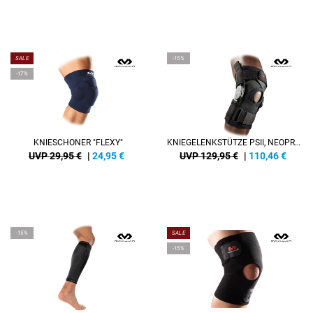
SALE
-15%
-17%
KNIESCHONER "FLEXY"
KNIEGELENKSTÜTZE PSII, NEOPREN
UVP 29,95 €
|
24,95
€
UVP 129,95 €
|
110,46
€
-15%
SALE
-15%