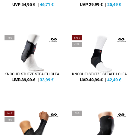
UVP 54,95 €
|
46,71
€
UVP 29,99 €
|
25,49
€
-15%
SALE
-15%
KNÖCHELSTÜTZE STEALTH CLEAT 2+
KNÖCHELSTÜTZE STEALTH CLEAT 3+ LINKS
UVP 39,99 €
|
33,99
€
UVP 49,99 €
|
42,49
€
SALE
-15%
-15%