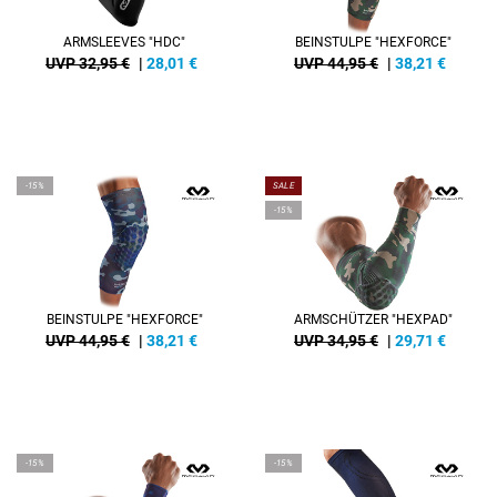
ARMSLEEVES "HDC"
BEINSTULPE "HEXFORCE"
UVP 32,95 €
|
28,01
€
UVP 44,95 €
|
38,21
€
-15%
SALE
-15%
BEINSTULPE "HEXFORCE"
ARMSCHÜTZER "HEXPAD"
UVP 44,95 €
|
38,21
€
UVP 34,95 €
|
29,71
€
-15%
-15%