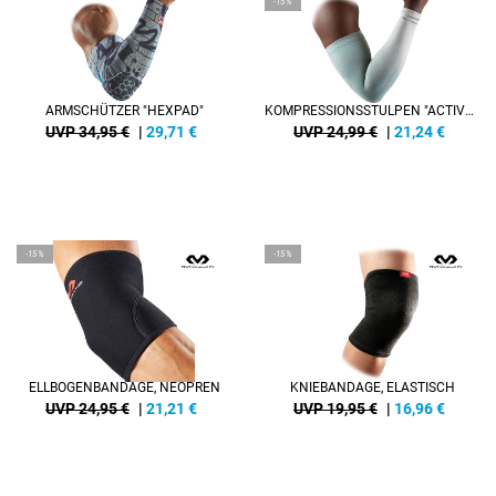
-15%
ARMSCHÜTZER "HEXPAD"
KOMPRESSIONSSTULPEN "ACTIVE MULTISPORTS"
UVP 34,95 €
|
29,71
€
UVP 24,99 €
|
21,24
€
-15%
-15%
ELLBOGENBANDAGE, NEOPREN
KNIEBANDAGE, ELASTISCH
UVP 24,95 €
|
21,21
€
UVP 19,95 €
|
16,96
€