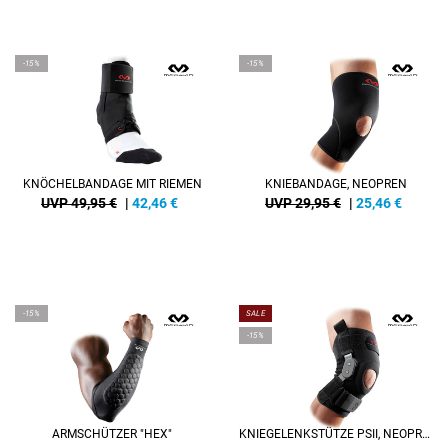
-15%
-15%
KNÖCHELBANDAGE MIT RIEMEN
KNIEBANDAGE, NEOPREN
UVP 49,95 €
|
42,46
€
UVP 29,95 €
|
25,46
€
-15%
SALE
-15%
ARMSCHÜTZER "HEX"
KNIEGELENKSTÜTZE PSII, NEOPREN