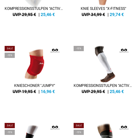
KOMPRESSIONSSTULPEN "ACTIVE MULTISPORTS"
KNIE SLEEVES "X-FITNESS"
UVP 29,95 €
|
25,46
€
UVP 34,99 €
|
29,74
€
SALE
-15%
-15%
KNIESCHONER "JUMPY"
KOMPRESSIONSSTULPEN "ACTIVE MULTISPORTS"
UVP 19,95 €
|
16,96
€
UVP 29,95 €
|
25,46
€
SALE
SALE
-15%
-15%