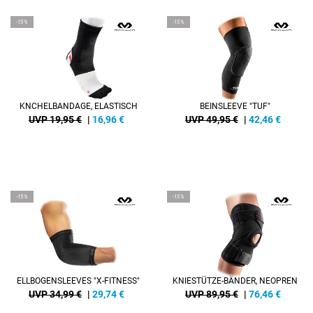
-15%
-15%
KNCHELBANDAGE, ELASTISCH
BEINSLEEVE "TUF"
UVP 19,95 €
|
16,96
€
UVP 49,95 €
|
42,46
€
-15%
-15%
ELLBOGENSLEEVES "X-FITNESS"
KNIESTÜTZE-BÄNDER, NEOPREN
UVP 34,99 €
|
29,74
€
UVP 89,95 €
|
76,46
€