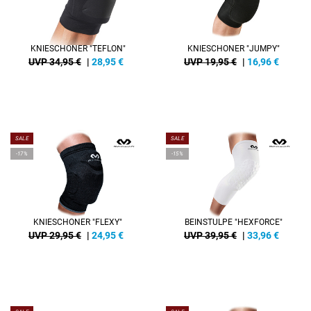
KNIESCHONER "TEFLON"
KNIESCHONER "JUMPY"
UVP 34,95 €
|
28,95
€
UVP 19,95 €
|
16,96
€
SALE
SALE
-17%
-15%
KNIESCHONER "FLEXY"
BEINSTULPE "HEXFORCE"
UVP 29,95 €
|
24,95
€
UVP 39,95 €
|
33,96
€