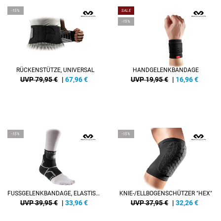
-15%
SALE
-15%
RÜCKENSTÜTZE, UNIVERSAL
HANDGELENKBANDAGE
UVP 79,95 €
|
67,96
€
UVP 19,95 €
|
16,96
€
-15%
-15%
FUSSGELENKBANDAGE, ELASTISCH
KNIE-/ELLBOGENSCHÜTZER "HEX"
UVP 39,95 €
|
33,96
€
UVP 37,95 €
|
32,26
€