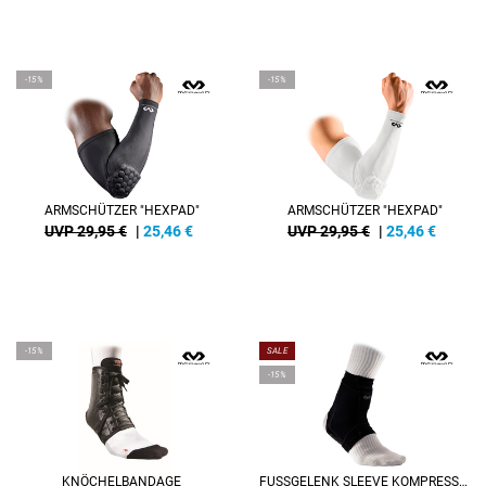
-15%
-15%
ARMSCHÜTZER "HEXPAD"
ARMSCHÜTZER "HEXPAD"
UVP 29,95 €
|
25,46
€
UVP 29,95 €
|
25,46
€
-15%
SALE
-15%
KNÖCHELBANDAGE
FUSSGELENK SLEEVE KOMPRESSION