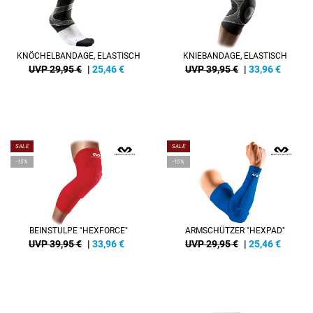
KNÖCHELBANDAGE, ELASTISCH
KNIEBANDAGE, ELASTISCH
UVP 29,95 €
|
25,46
€
UVP 39,95 €
|
33,96
€
SALE
SALE
-15%
-15%
BEINSTULPE "HEXFORCE"
ARMSCHÜTZER "HEXPAD"
UVP 39,95 €
|
33,96
€
UVP 29,95 €
|
25,46
€