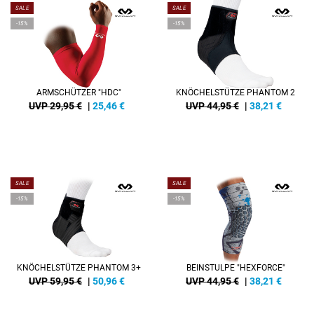
SALE
SALE
-15%
-15%
ARMSCHÜTZER "HDC"
KNÖCHELSTÜTZE PHANTOM 2
UVP 29,95 €
|
25,46
€
UVP 44,95 €
|
38,21
€
SALE
SALE
-15%
-15%
KNÖCHELSTÜTZE PHANTOM 3+
BEINSTULPE "HEXFORCE"
UVP 59,95 €
|
50,96
€
UVP 44,95 €
|
38,21
€