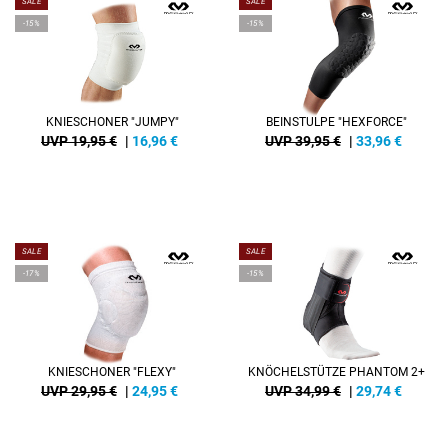
SALE
SALE
-15%
-15%
KNIESCHONER "JUMPY"
BEINSTULPE "HEXFORCE"
UVP 19,95 €
|
16,96
€
UVP 39,95 €
|
33,96
€
SALE
SALE
-17%
-15%
KNIESCHONER "FLEXY"
KNÖCHELSTÜTZE PHANTOM 2+
UVP 29,95 €
|
24,95
€
UVP 34,99 €
|
29,74
€