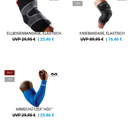
-15%
ELLBOGENBANDAGE, ELASTISCH
KNIEBANDAGE, ELASTISCH
UVP 29,95 €
|
25,46
€
UVP 89,95 €
|
76,46
€
SALE
-15%
ARMSCHÜTZER "HDC"
UVP 29,95 €
|
25,46
€