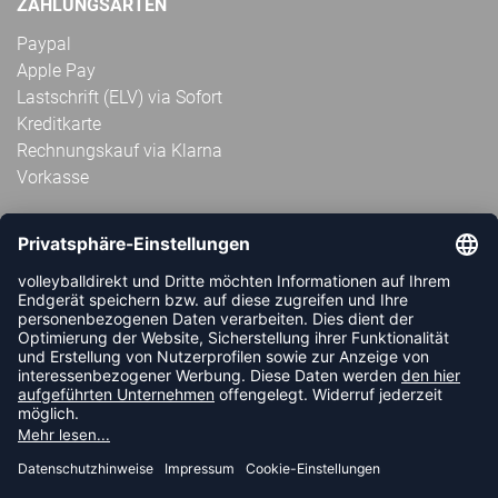
ZAHLUNGSARTEN
Paypal
Apple Pay
Lastschrift (ELV) via Sofort
Kreditkarte
Rechnungskauf via Klarna
Vorkasse
ABONNIERE JETZT DEN KOSTENLOSEN
VOLLEYBALLDIREKT-NEWSLETTER UND VERPASSE KEINE
NEUIGKEIT ODER AKTION MEHR.
JETZT ANMELDEN
FOLLOW US