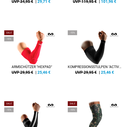
UVP 34,95 €
|
29,71
€
UVP 119,95 €
|
101,96
€
SALE
-15%
-15%
ARMSCHÜTZER "HEXPAD"
KOMPRESSIONSSTULPEN "ACTIVE MULTISPORTS"
UVP 29,95 €
|
25,46
€
UVP 29,95 €
|
25,46
€
SALE
SALE
-15%
-15%