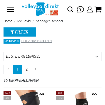
SUMMER SALE: SPARE BIS ZU 65%
Home
Mc David
bandagen-schoner
FILTER
FILTER ZURÜCKSETZEN
MC DAVID
1
2
96 EMPFEHLUNGEN
SALE
SALE
-17%
-15%