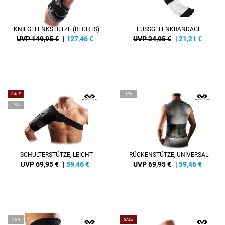
KNIEGELENKSTÜTZE (RECHTS)
FUSSGELENKBANDAGE
UVP 149,95 €
|
127,46
€
UVP 24,95 €
|
21,21
€
SALE
-15%
-15%
SCHULTERSTÜTZE, LEICHT
RÜCKENSTÜTZE, UNIVERSAL
UVP 69,95 €
|
59,46
€
UVP 69,95 €
|
59,46
€
-15%
SALE