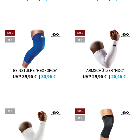
SALE
SALE
-15%
-15%
BEINSTULPE "HEXFORCE"
ARMSCHÜTZER "HDC"
UVP 39,95 €
|
33,96
€
UVP 29,95 €
|
25,46
€
-15%
SALE
-15%