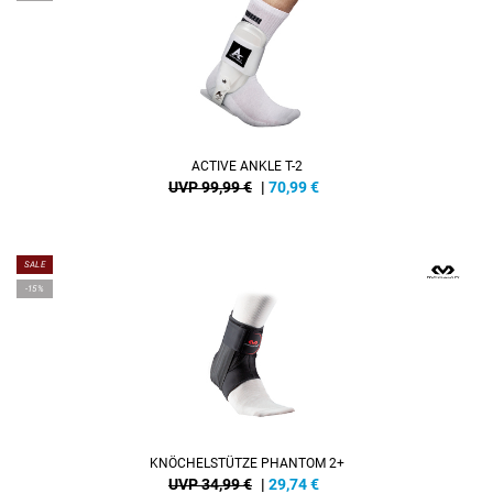
ACTIVE ANKLE T-2
UVP 99,99 €
|
70,99
€
SALE
-15%
KNÖCHELSTÜTZE PHANTOM 2+
UVP 34,99 €
|
29,74
€