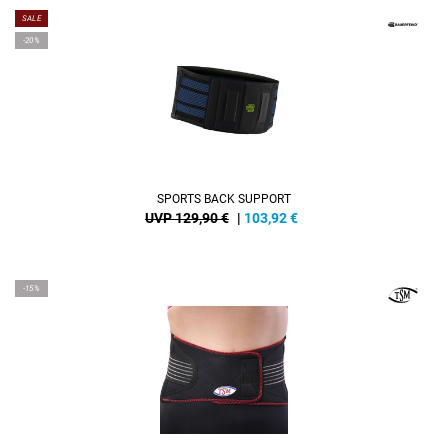
SALE
-20%
SPORTS BACK SUPPORT
UVP 129,90 €
|
103,92
€
-15%