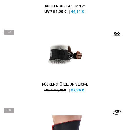
RÜCKENGURT AKTIV “LV”
UVP 51,90 €
|
44,11
€
-15%
RÜCKENSTÜTZE, UNIVERSAL
UVP 79,95 €
|
67,96
€
-15%