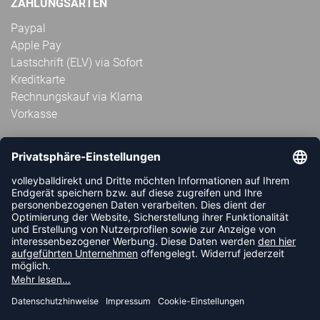
ZAHLUNGSARTEN
Paypal
Apple Pay
Lastschrift (ELV) via Sofort
Kreditkarte
Rechnungskauf via Klarna
Vorkasse
ABONNIERE JETZT DEN KOSTENLOSEN
VOLLEYBALLDIREKT-NEWSLETTER UND VERPASSE KEINE
NEUIGKEIT ODER AKTION MEHR.
JETZT ANMELDEN
FOLLOW US