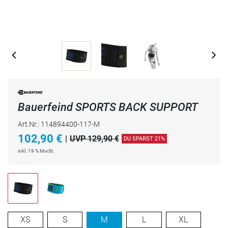
Bauerfeind SPORTS BACK SUPPORT
Art.Nr.: 114894400-117-M
102,90
€
|
UVP 129,90 €
DU SPARST 21%
inkl. 19 % MwSt.
XS
S
M
L
XL