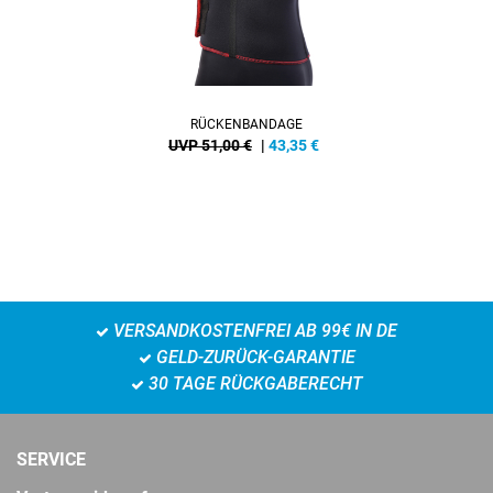
RÜCKENBANDAGE
UVP 51,00 €
|
43,35
€
VERSANDKOSTENFREI AB 99€ IN DE
GELD-ZURÜCK-GARANTIE
30 TAGE RÜCKGABERECHT
SERVICE