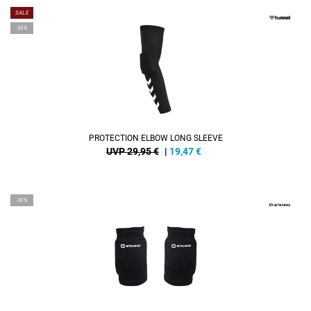
SALE
-35%
PROTECTION ELBOW LONG SLEEVE
UVP 29,95 €
|
19,47
€
-30%