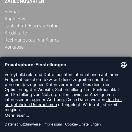
ZAHLUNGSARTEN
Paypal
Apple Pay
Lastschrift (ELV) via Sofort
Kreditkarte
Rechnungskauf via Klarna
Vorkasse
ABONNIERE JETZT DEN KOSTENLOSEN
VOLLEYBALLDIREKT-NEWSLETTER UND VERPASSE KEINE
NEUIGKEIT ODER AKTION MEHR.
JETZT ANMELDEN
FOLLOW US