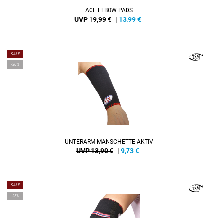
ACE ELBOW PADS
UVP 19,99 €
|
13,99
€
SALE
-30%
UNTERARM-MANSCHETTE AKTIV
UVP 13,90 €
|
9,73
€
SALE
-25%