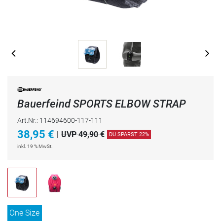
Bauerfeind SPORTS ELBOW STRAP
Art.Nr.: 114694600-117-111
38,95
€
|
UVP 49,90 €
DU SPARST 22%
inkl. 19 % MwSt.
One Size