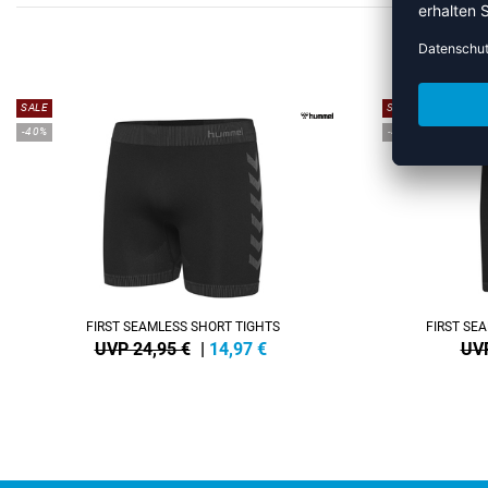
M
SALE
SALE
-40%
-40%
FIRST SEAMLESS SHORT TIGHTS
FIRST SE
UVP 24,95 €
|
14,97
€
UVP