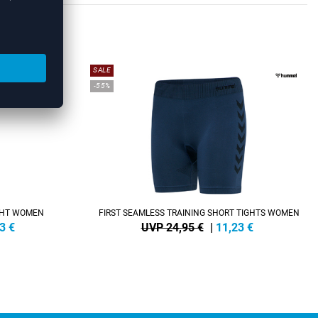
EN
SALE
-55%
IGHT WOMEN
FIRST SEAMLESS TRAINING SHORT TIGHTS WOMEN
3
€
UVP 24,95 €
|
11,23
€