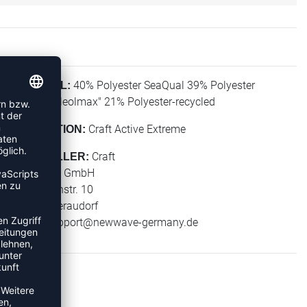
40% Polyester SeaQual 39% Polyester
MATERIAL:
"Baumwolleolmax" 21% Polyester-recycled
Craft Active Extreme
KOLLEKTION:
Craft
HERSTELLER:
New Wave GmbH
Geigelsteinstr. 10
83080 Oberaudorf
E-Mail:
support@newwave-germany.de