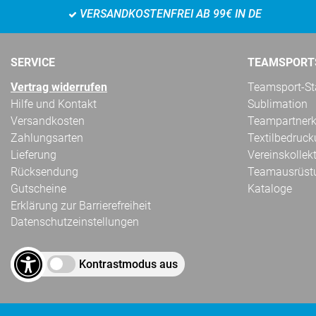
VERSANDKOSTENFREI AB 99€ IN DE
SERVICE
TEAMSPORT
Vertrag widerrufen
Teamsport-Sta
Hilfe und Kontakt
Sublimation
Versandkosten
Teampartnerk
Zahlungsarten
Textilbedruc
Lieferung
Vereinskollek
Rücksendung
Teamausrüst
Gutscheine
Kataloge
Erklärung zur Barrierefreiheit
Datenschutzeinstellungen
Kontrastmodus aus