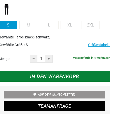
S
M
L
XL
2XL
Gewählte Farbe: black (schwarz)
Gewählte Größe:
S
Größentabelle
Versandfertig in 4 Werktagen
Menge
IN DEN WARENKORB
AUF DEN WUNSCHZETTEL
TEAMANFRAGE