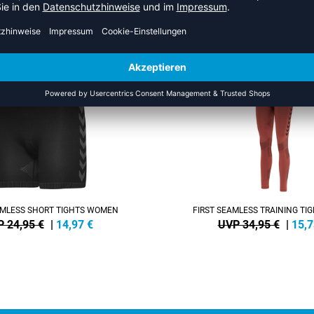
EHR AUS DER KATEGORIE HOS
SALE
-55%
AMLESS SHORT TIGHTS WOMEN
FIRST SEAMLESS TRAINING T
 24,95 €
|
14,97
€
UVP 34,95 €
|
15,7