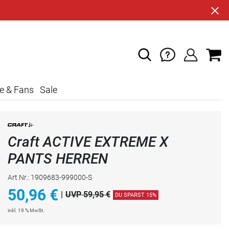
e & Fans
Sale
Craft ACTIVE EXTREME X
PANTS HERREN
Art.Nr.: 1909683-999000-S
50,96
€
|
UVP 59,95 €
DU SPARST 15%
inkl. 19 % MwSt.