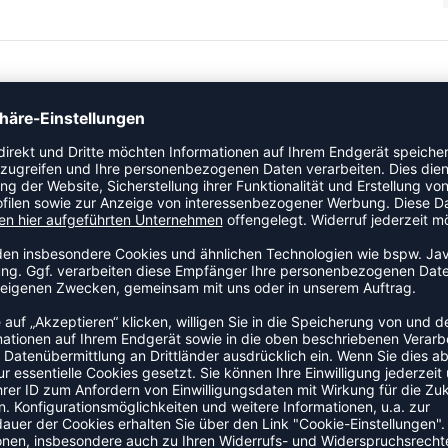
kel der Kategorie Funktionshose an den Start. Ein
eiheit und Sitzkomfort verbindet. Das Material enthält
altigkeit. Das Modell ist Teil der Craft Active Extreme-
olleolmax" 21% Polyester-recycled
ZULETZT ANGESEHEN