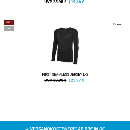
UVP 25,95 €
|
19,46
€
SALE
-40%
FIRST SEAMLESS JERSEY L/S
UVP 39,95 €
|
23,97
€
VERSANDKOSTENFREI AB 99€ IN DE