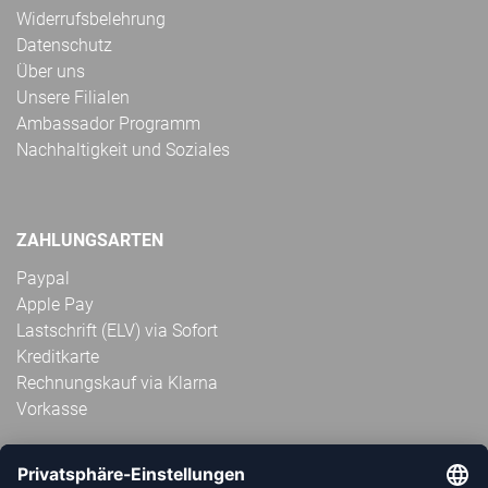
Widerrufsbelehrung
Datenschutz
Über uns
Unsere Filialen
Ambassador Programm
Nachhaltigkeit und Soziales
ZAHLUNGSARTEN
Paypal
Apple Pay
Lastschrift (ELV) via Sofort
Kreditkarte
Rechnungskauf via Klarna
Vorkasse
ABONNIERE JETZT DEN KOSTENLOSEN