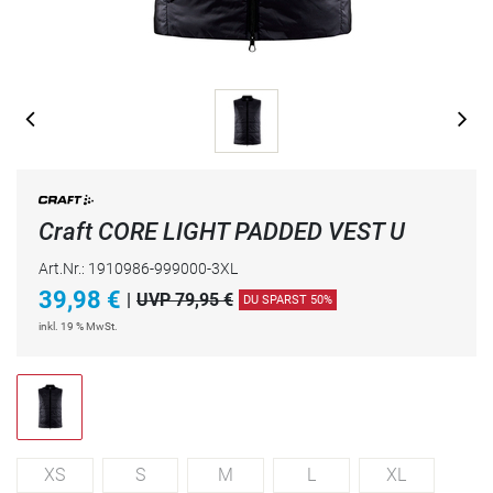
Craft CORE LIGHT PADDED VEST U
Art.Nr.: 1910986-999000-3XL
39,98
€
|
UVP 79,95 €
DU SPARST 50%
inkl. 19 % MwSt.
XS
S
M
L
XL