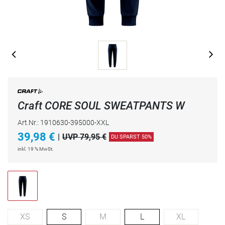
Craft CORE SOUL SWEATPANTS W
Art.Nr.: 1910630-395000-XXL
39,98
€
|
UVP 79,95 €
DU SPARST 50%
inkl. 19 % MwSt.
XS
S
M
L
XL