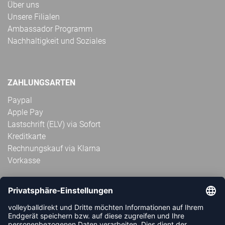
Über uns
Unsere Filialen
Ambassador Programm
Nachhaltigkeit und Soziales
ZAHLUNGSARTEN
Paypal
Apple Pay
Lastschrift (ELV) via Sofort
Kreditkarte
Rechnungskauf via Klarna
Vorkasse
ABONNIERE JETZT DEN KOSTENLOSEN
VOLLEYBALLDIREKT-NEWSLETTER UND VERPASSE KEINE
NEUIGKEIT ODER AKTION MEHR.