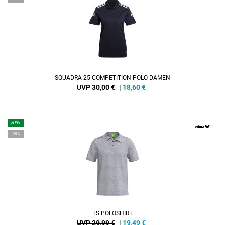
SQUADRA 25 COMPETITION POLO DAMEN
UVP 30,00 €
|
18,60
€
NEW
-35%
TS POLOSHIRT
UVP 29,99 €
|
19,49
€