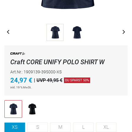
Craft CORE UNIFY POLO SHIRT W
Art.Nr.: 1909139-395000-XS
24,97
€
|
UVP 49,95 €
DU SPARST 50%
inkl. 19 % MwSt.
XS
S
M
L
XL