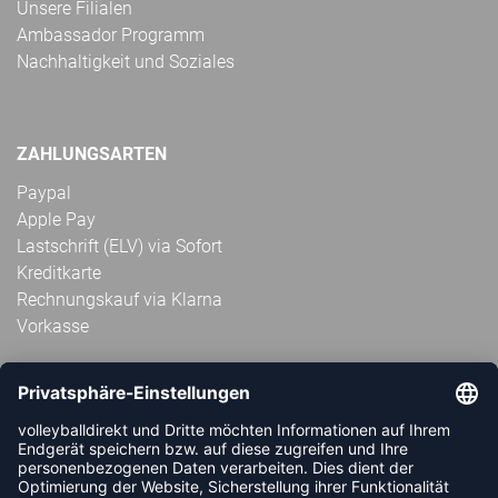
Unsere Filialen
Ambassador Programm
Nachhaltigkeit und Soziales
ZAHLUNGSARTEN
Paypal
Apple Pay
Lastschrift (ELV) via Sofort
Kreditkarte
Rechnungskauf via Klarna
Vorkasse
ABONNIERE JETZT DEN KOSTENLOSEN
VOLLEYBALLDIREKT-NEWSLETTER UND VERPASSE KEINE
NEUIGKEIT ODER AKTION MEHR.
JETZT ANMELDEN