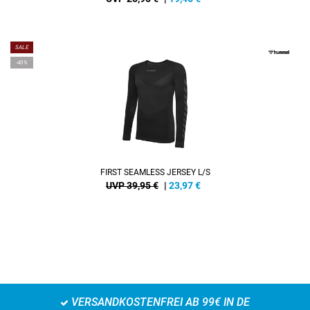
SALE
-40%
FIRST SEAMLESS JERSEY L/S
UVP 39,95 €
|
23,97
€
VERSANDKOSTENFREI AB 99€ IN DE