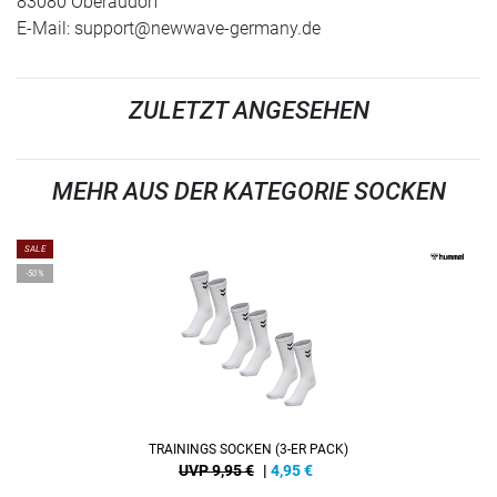
83080 Oberaudorf
E-Mail:
support@newwave-germany.de
ZULETZT ANGESEHEN
MEHR AUS DER KATEGORIE SOCKEN
SALE
-50%
TRAININGS SOCKEN (3-ER PACK)
UVP 9,95 €
|
4,95
€