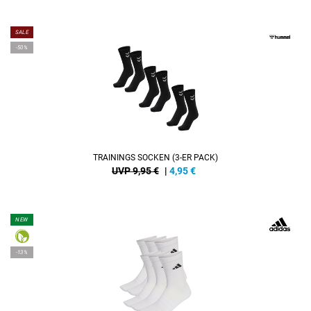
SALE
-50%
TRAININGS SOCKEN (3-ER PACK)
UVP 9,95 €
|
4,95
€
NEW
-13%