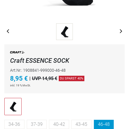
Craft ESSENCE SOCK
Art.Nr.: 1908841-999000-46-48
8,95
€
|
UVP 14,95 €
DU SPARST 40%
inkl. 19 % MwSt.
34-36
37-39
40-42
43-45
46-48