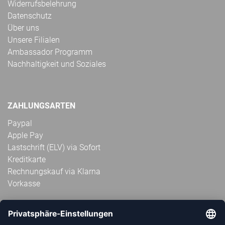
Widerrufsbelehrung
Datenschutz
Über uns
Unsere Filialen
Ambassador Programm
Nachhaltigkeit und Soziales
ZAHLUNGSARTEN
Paypal
Apple Pay
Lastschrift (ELV) via Sofort
Kreditkarte
Rechnungskauf via Klarna
Vorkasse
ABONNIERE JETZT DEN KOSTENLOSEN