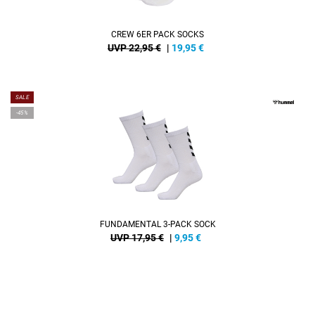
CREW 6ER PACK SOCKS
UVP 22,95 €
|
19,95
€
SALE
-45%
FUNDAMENTAL 3-PACK SOCK
UVP 17,95 €
|
9,95
€