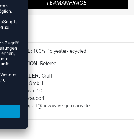
TEAMANFRAGE
100% Polyester-recycled
MATERIAL:
Referee
KOLLEKTION:
Craft
HERSTELLER:
New Wave GmbH
Geigelsteinstr. 10
83080 Oberaudorf
E-Mail:
support@newwave-germany.de