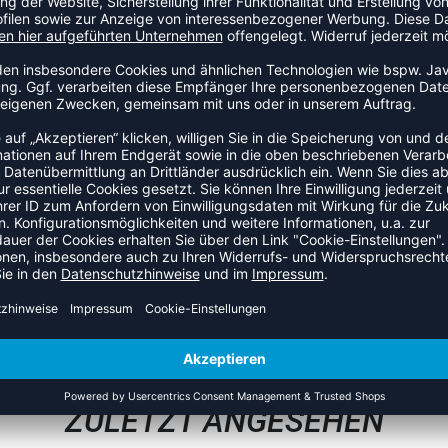
s bei intensiven Spielen einen hervorragenden
Materialien hergestellt, um unseren ökologischen Fussabdruck
ln für eine erhöhte Ventilation. Ausserdem verfügt es über
hen mit Klettverschluss am Oberkörper.•Leichte und
ologischen Fussabdruck•Mesh unter den Achseln für erhöhte
ippter Innenkragen und gerippte Ärmelabschlüsse•Zwei
ZULETZT ANGESEHEN