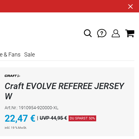
e & Fans
Sale
Craft EVOLVE REFEREE JERSEY
W
Art.Nr.: 1910954-920000-XL
22,47
€
|
UVP 44,95 €
DU SPARST 50%
inkl. 19 % MwSt.