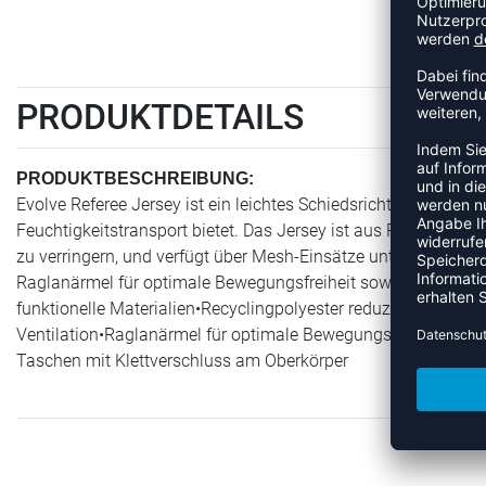
PRODUKTDETAILS
PRODUKTBESCHREIBUNG:
Evolve Referee Jersey ist ein leichtes Schiedsrichtertrikot, da
Feuchtigkeitstransport bietet. Das Jersey ist aus Recycling-
zu verringern, und verfügt über Mesh-Einsätze unter den Achse
Raglanärmel für optimale Bewegungsfreiheit sowie zwei Tasc
funktionelle Materialien•Recyclingpolyester reduziert den ök
Ventilation•Raglanärmel für optimale Bewegungsfreiheit•Ger
Taschen mit Klettverschluss am Oberkörper