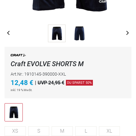
Craft EVOLVE SHORTS M
Art.Nr.: 1910145-390000-XXL
12,48
€
|
UVP 24,95 €
DU SPARST 50%
inkl. 19 % MwSt.
XS
S
M
L
XL