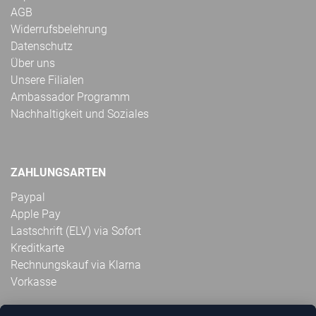
AGB
Widerrufsbelehrung
Datenschutz
Über uns
Unsere Filialen
Ambassador Programm
Nachhaltigkeit und Soziales
ZAHLUNGSARTEN
Paypal
Apple Pay
Lastschrift (ELV) via Sofort
Kreditkarte
Rechnungskauf via Klarna
Vorkasse