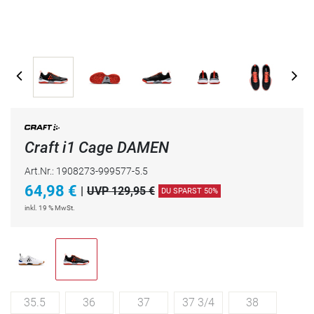
Craft i1 Cage DAMEN
Art.Nr.: 1908273-999577-5.5
64,98
€
|
UVP 129,95 €
DU SPARST 50%
inkl. 19 % MwSt.
35.5
36
37
37 3/4
38