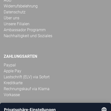
AGB
Widerrufsbelehrung
Datenschutz
Über uns
Unsere Filialen
Ambassador Programm
Nachhaltigkeit und Soziales
ZAHLUNGSARTEN
Paypal
Apple Pay
Lastschrift (ELV) via Sofort
Kreditkarte
Rechnungskauf via Klarna
Vorkasse