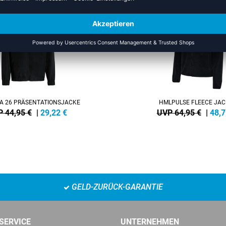
NEW
-25%
A 26 PRÄSENTATIONSJACKE
HMLPULSE FLEECE JAC
 44,95 €
|
29,22
€
UVP 64,95 €
|
48,7
GELD-ZURÜCK-GARANTIE
SERVICE
UNTERNEHMEN