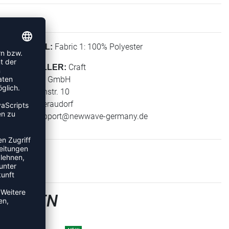
Fabric 1: 100% Polyester
MATERIAL:
Craft
HERSTELLER:
New Wave GmbH
Geigelsteinstr. 10
83080 Oberaudorf
E-Mail:
support@newwave-germany.de
 JACKEN