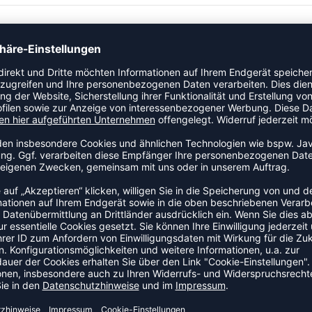
ässe. Das Mesh-Futter sorgt für einen effizienten
ehmbare Kapuze.
ZULETZT ANGESEHEN
US DER KATEGORIE OUTDOOR