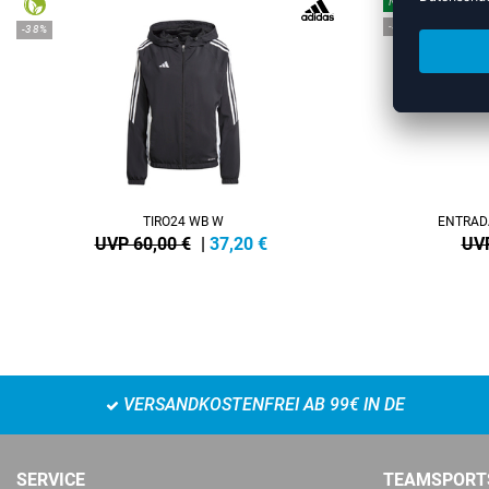
NEW
-35%
-38%
TIRO24 WB W
ENTRAD
UVP 60,00 €
|
37,20
€
UVP
VERSANDKOSTENFREI AB 99€ IN DE
SERVICE
TEAMSPORT