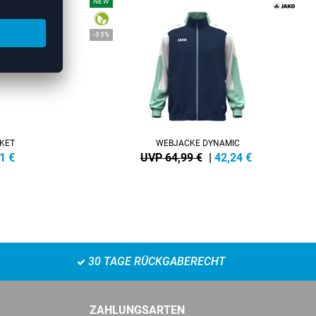
NEW
-35%
KET
WEBJACKE DYNAMIC
1
€
UVP 64,99 €
|
42,24
€
30 TAGE RÜCKGABERECHT
ZAHLUNGSARTEN