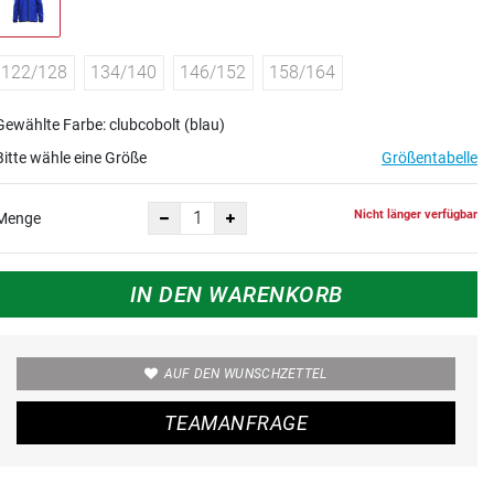
122/128
134/140
146/152
158/164
Gewählte Farbe: clubcobolt (blau)
Bitte wähle eine Größe
Größentabelle
Nicht länger verfügbar
Menge
IN DEN WARENKORB
AUF DEN WUNSCHZETTEL
TEAMANFRAGE