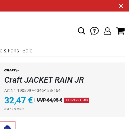
e & Fans
Sale
Craft JACKET RAIN JR
Art.Nr.: 1905997-1346-158/164
32,47
€
|
UVP 64,95 €
DU SPARST 50%
inkl. 19 % MwSt.