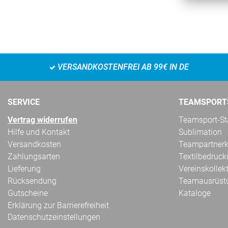
VERSANDKOSTENFREI AB 99€ IN DE
SERVICE
TEAMSPORT
Vertrag widerrufen
Teamsport-Sta
Hilfe und Kontakt
Sublimation
Versandkosten
Teampartnerk
Zahlungsarten
Textilbedruc
Lieferung
Vereinskollek
Rücksendung
Teamausrüst
Gutscheine
Kataloge
Erklärung zur Barrierefreiheit
Datenschutzeinstellungen