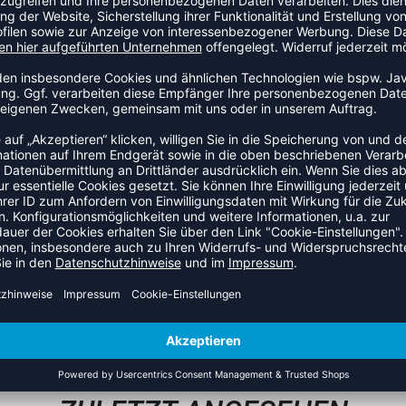
es funktionale Kompressions-Langarmshirt besteht aus einem
nzentriert und zur optimalen Leistung beiträgt. Das Ergebnis
Körper zu einem kraftvollen Ganzen zusammengehalten wird -
erfekte Wahl für Workouts und unter dem Trikot an kalten