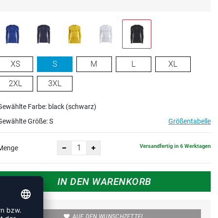
XS
S
M
L
XL
2XL
3XL
Gewählte Farbe: black (schwarz)
Gewählte Größe:
S
Größentabelle
Versandfertig in 6 Werktagen
Menge
IN DEN WARENKORB
AUF DEN WUNSCHZETTEL