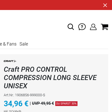
e & Fans
Sale
Craft PRO CONTROL
COMPRESSION LONG SLEEVE
UNISEX
Art.Nr.: 1906856-999000-S
34,96
€
|
UVP 49,95 €
DU SPARST 30%
inkl. 19 % MwSt.