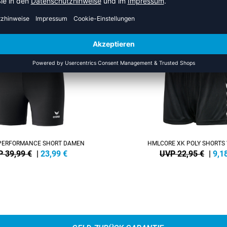
S DER KATEGORIE VOLLEYBA
SALE
-60%
PERFORMANCE SHORT DAMEN
HMLCORE XK POLY SHORT
 39,99 €
|
23,99
€
UVP 22,95 €
|
9,1