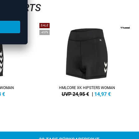
LLSHORTS
SALE
-40%
S WOMAN
HMLCORE XK HIPSTERS WOMAN
8
€
UVP 24,95 €
|
14,97
€