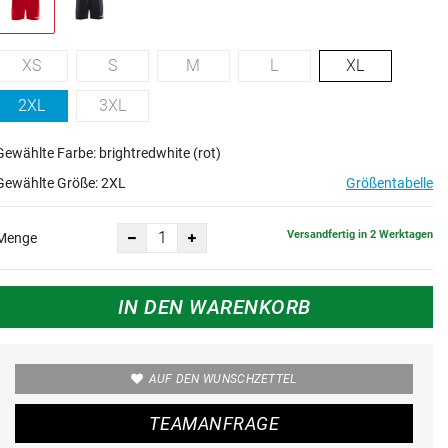
XS
S
M
L
XL
2XL
3XL
Gewählte Farbe: brightredwhite (rot)
Gewählte Größe:
2XL
Größentabelle
Versandfertig in 2 Werktagen
Menge
IN DEN WARENKORB
AUF DEN WUNSCHZETTEL
TEAMANFRAGE