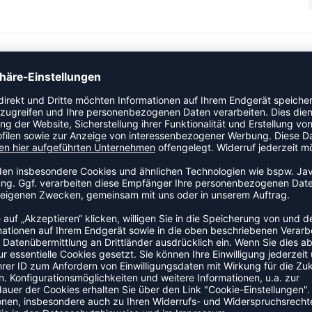
und dehnbaren Match-Shorts. Die Shorts aus dünnem,
 Bewegungsfreiheit und ein effizientes
t für eine perfekte Passform.
ZULETZT ANGESEHEN