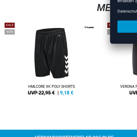
MEHR AU
SALE
SALE
-60%
-40%
HMLCORE XK POLY SHORTS
VERONA 
UVP 22,95 €
|
9,18
€
UVP