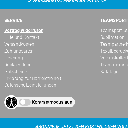
VERSANDKOSTENFREI AB 99€ IN DE
SERVICE
TEAMSPORT
Vertrag widerrufen
Teamsport-Sta
Hilfe und Kontakt
Sublimation
Versandkosten
Teampartnerk
Zahlungsarten
Textilbedruc
Lieferung
Vereinskollek
Rücksendung
Teamausrüst
Gutscheine
Kataloge
Erklärung zur Barrierefreiheit
Datenschutzeinstellungen
Kontrastmodus aus
ABONNIERE JETZT DEN KOSTENLOSEN VOLL