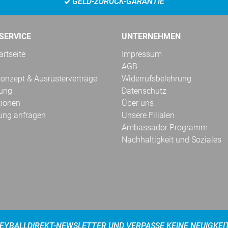
GELD-ZURÜCK-GARANTIE
SERVICE
UNTERNEHMEN
rtseite
Impressum
AGB
onzept & Ausrüsterverträge
Widerrufsbelehrung
kung
Datenschutz
tionen
Über uns
ung anfragen
Unsere Filialen
Ambassador Programm
Nachhaltigkeit und Soziales
EYBALLDIREKT-NEWSLETTER UND VERPASSE KEINE NEUIGKEI