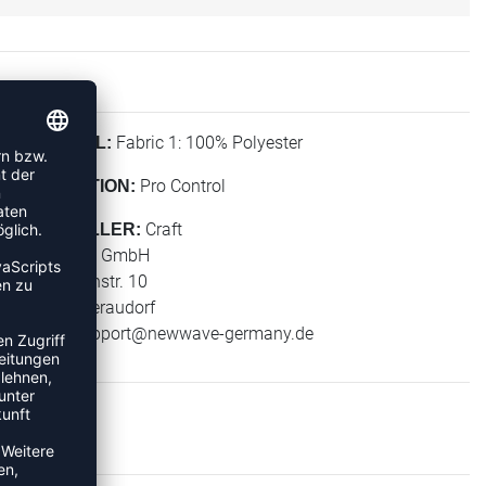
Fabric 1: 100% Polyester
MATERIAL:
Pro Control
KOLLEKTION:
Craft
HERSTELLER:
New Wave GmbH
Geigelsteinstr. 10
83080 Oberaudorf
E-Mail:
support@newwave-germany.de