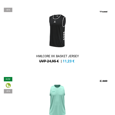
-55%
HMLCORE XK BASKET JERSEY
UVP 24,95 €
|
11,23
€
NEW
-35%