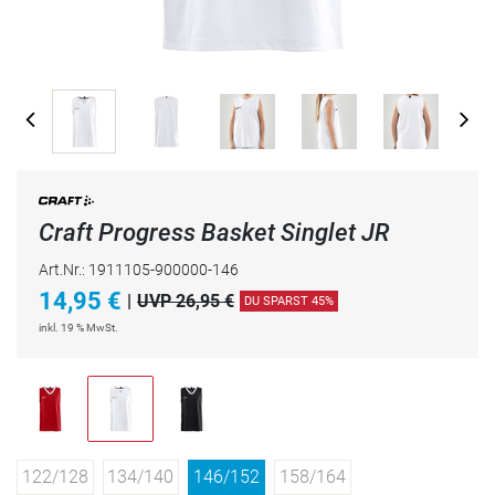
Craft Progress Basket Singlet JR
Art.Nr.: 1911105-900000-146
14,95
€
|
UVP 26,95 €
DU SPARST 45%
inkl. 19 % MwSt.
122/128
134/140
146/152
158/164