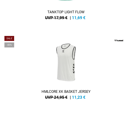
TANKTOP LIGHT FLOW
UVP 17,99 €
|
11,69
€
SALE
-55%
HMLCORE XK BASKET JERSEY
UVP 24,95 €
|
11,23
€