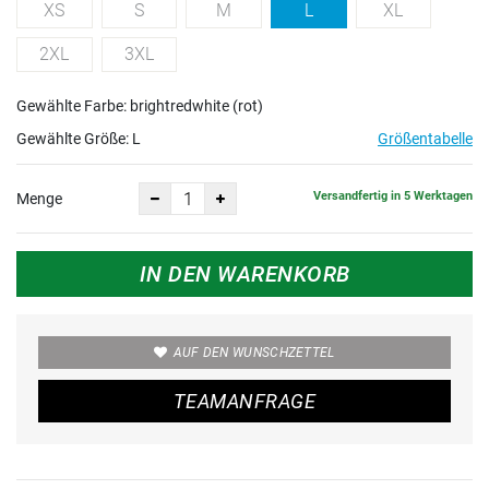
XS
S
M
L
XL
2XL
3XL
Gewählte Farbe: brightredwhite (rot)
Gewählte Größe:
L
Größentabelle
Versandfertig in 5 Werktagen
Menge
IN DEN WARENKORB
AUF DEN WUNSCHZETTEL
TEAMANFRAGE