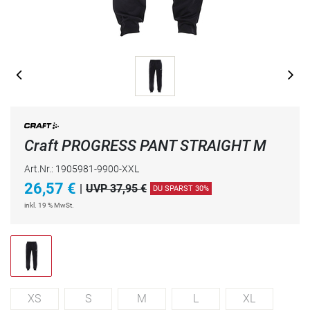
Craft PROGRESS PANT STRAIGHT M
Art.Nr.: 1905981-9900-XXL
26,57
€
|
UVP 37,95 €
DU SPARST 30%
inkl. 19 % MwSt.
XS
S
M
L
XL