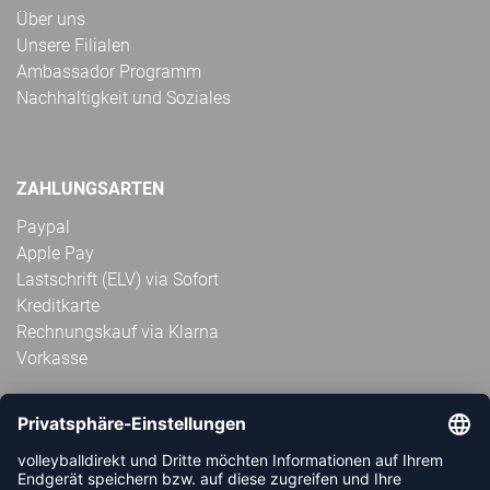
Über uns
Unsere Filialen
Ambassador Programm
Nachhaltigkeit und Soziales
ZAHLUNGSARTEN
Paypal
Apple Pay
Lastschrift (ELV) via Sofort
Kreditkarte
Rechnungskauf via Klarna
Vorkasse
ABONNIERE JETZT DEN KOSTENLOSEN
VOLLEYBALLDIREKT-NEWSLETTER UND VERPASSE KEINE
NEUIGKEIT ODER AKTION MEHR.