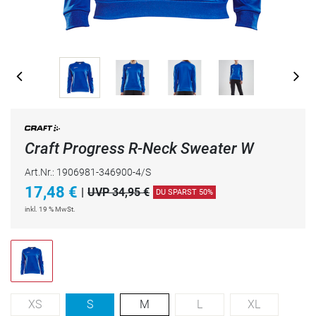
Craft Progress R-Neck Sweater W
Art.Nr.: 1906981-346900-4/S
17,48
€
|
UVP 34,95 €
DU SPARST 50%
inkl. 19 % MwSt.
XS
S
M
L
XL