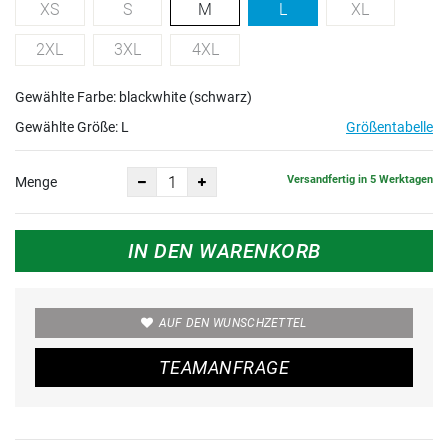
XS
S
M
L
XL
2XL
3XL
4XL
Gewählte Farbe: blackwhite (schwarz)
Gewählte Größe:
L
Größentabelle
Versandfertig in 5 Werktagen
Menge
IN DEN WARENKORB
AUF DEN WUNSCHZETTEL
TEAMANFRAGE