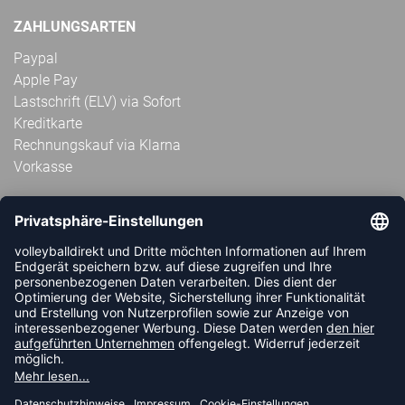
ZAHLUNGSARTEN
Paypal
Apple Pay
Lastschrift (ELV) via Sofort
Kreditkarte
Rechnungskauf via Klarna
Vorkasse
ABONNIERE JETZT DEN KOSTENLOSEN
VOLLEYBALLDIREKT-NEWSLETTER UND VERPASSE KEINE
NEUIGKEIT ODER AKTION MEHR.
JETZT ANMELDEN
FOLLOW US