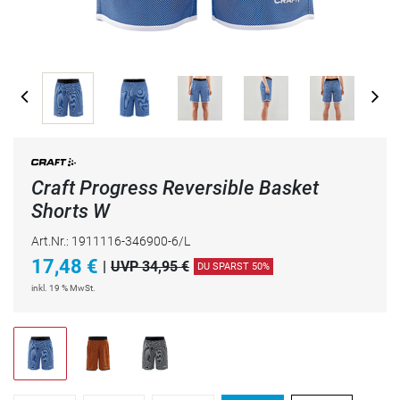
Craft Progress Reversible Basket
Shorts W
Art.Nr.: 1911116-346900-6/L
17,48
€
|
UVP 34,95 €
DU SPARST 50%
inkl. 19 % MwSt.