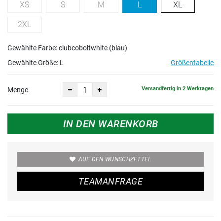
XS
S
M
L
XL
2XL
Gewählte Farbe: clubcoboltwhite (blau)
Gewählte Größe:
L
Größentabelle
Versandfertig in 2 Werktagen
Menge
IN DEN WARENKORB
AUF DEN WUNSCHZETTEL
TEAMANFRAGE