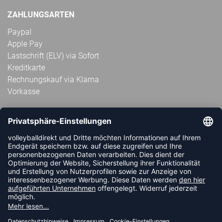
ZAHLUNGSARTEN
Paypal
Apple Pay
Lastschrift (ELV) via Sofort
Kreditkarte
Rechnungskauf via Klarna
Vorkasse
ABONNIERE JETZT DEN KOSTENLOSEN
VOLLEYBALLDIREKT-NEWSLETTER UND VERPASSE KEINE
NEUIGKEIT ODER AKTION MEHR.
JETZT ANMELDEN
FOLLOW US