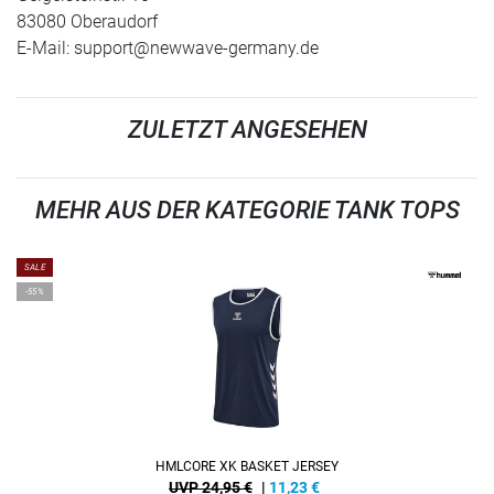
83080 Oberaudorf
E-Mail:
support@newwave-germany.de
ZULETZT ANGESEHEN
MEHR AUS DER KATEGORIE TANK TOPS
SALE
-55%
HMLCORE XK BASKET JERSEY
UVP 24,95 €
|
11,23
€