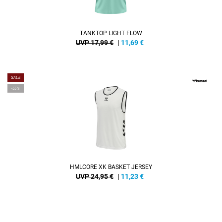
TANKTOP LIGHT FLOW
UVP 17,99 €
|
11,69
€
SALE
-55%
HMLCORE XK BASKET JERSEY
UVP 24,95 €
|
11,23
€