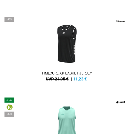
-55%
HMLCORE XK BASKET JERSEY
UVP 24,95 €
|
11,23
€
NEW
-35%