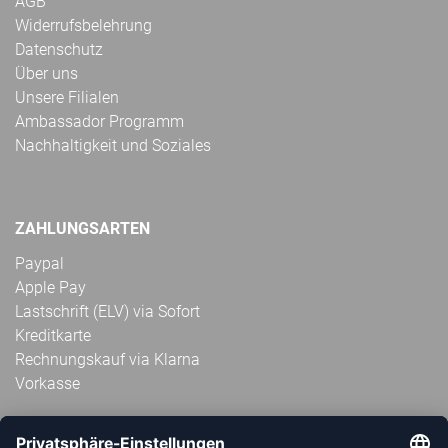
AGB
Widerrufsbelehrung
Datenschutz
Über uns
Unsere Filialen
Ambassador Programm
Nachhaltigkeit und Soziales
ZAHLUNGSARTEN
Paypal
Apple Pay
Lastschrift (ELV) via Sofort
Kreditkarte
Rechnungskauf via Klarna
Vorkasse