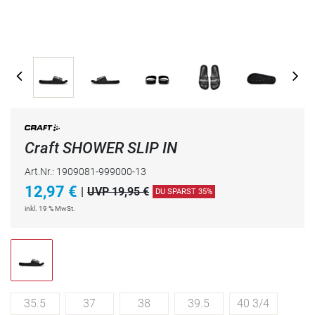
Craft SHOWER SLIP IN
Art.Nr.: 1909081-999000-13
12,97
€
|
UVP 19,95 €
DU SPARST 35%
inkl. 19 % MwSt.
35.5
37
38
39.5
40 3/4