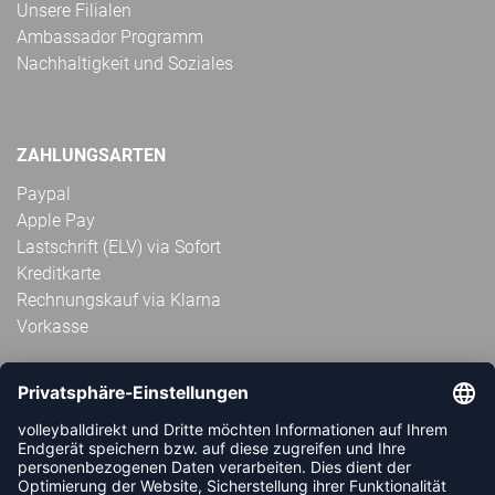
Unsere Filialen
Ambassador Programm
Nachhaltigkeit und Soziales
ZAHLUNGSARTEN
Paypal
Apple Pay
Lastschrift (ELV) via Sofort
Kreditkarte
Rechnungskauf via Klarna
Vorkasse
ABONNIERE JETZT DEN KOSTENLOSEN
VOLLEYBALLDIREKT-NEWSLETTER UND VERPASSE KEINE
NEUIGKEIT ODER AKTION MEHR.