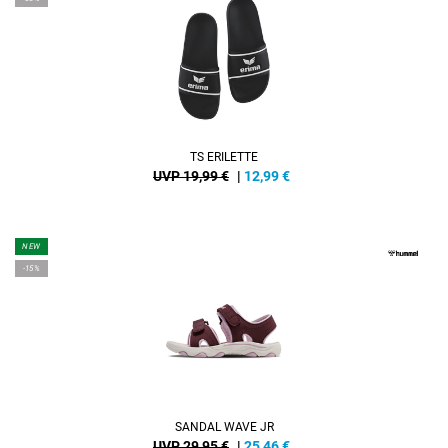
TS ERILETTE
UVP 19,99 €
|
12,99
€
NEW
-15%
SANDAL WAVE JR
UVP 29,95 €
|
25,46
€