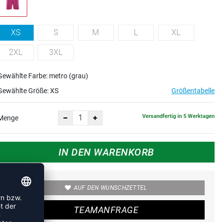
XS
S
M
L
XL
2XL
3XL
Gewählte Farbe: metro (grau)
Gewählte Größe:
XS
Größentabelle
Versandfertig in 5 Werktagen
Menge
IN DEN WARENKORB
AUF DEN WUNSCHZETTEL
TEAMANFRAGE