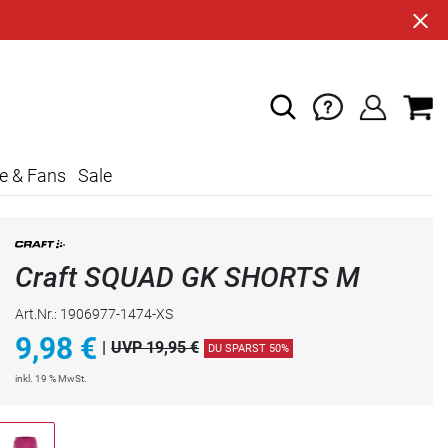
e & Fans
Sale
Craft SQUAD GK SHORTS M
Art.Nr.: 1906977-1474-XS
9,98
€
|
UVP 19,95 €
DU SPARST 50%
inkl. 19 % MwSt.