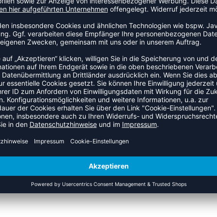
uchtigkeitstransport. Hohe Elastizität für optimale Passform
lides Design. Passt perfekt zusammen mit Progress GK
ZULETZT ANGESEHEN