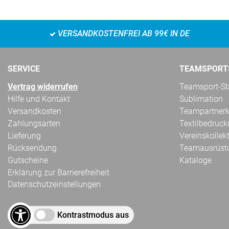
VERSANDKOSTENFREI AB 99€ IN DE
SERVICE
TEAMSPORT
Vertrag widerrufen
Teamsport-Sta
Hilfe und Kontakt
Sublimation
Versandkosten
Teampartnerk
Zahlungsarten
Textilbedruc
Lieferung
Vereinskollek
Rücksendung
Teamausrüst
Gutscheine
Kataloge
Erklärung zur Barrierefreiheit
Datenschutzeinstellungen
Kontrastmodus aus