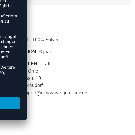
100% Polyester
MATERIAL:
Squad
KOLLEKTION:
Craft
HERSTELLER:
New Wave GmbH
Geigelsteinstr. 10
83080 Oberaudorf
E-Mail:
support@newwave-germany.de