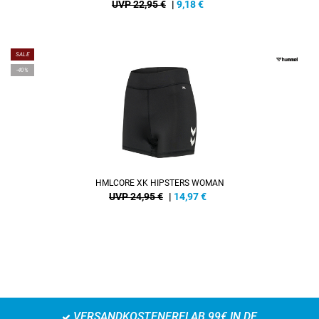
UVP 22,95 €
|
9,18
€
SALE
-40%
HMLCORE XK HIPSTERS WOMAN
UVP 24,95 €
|
14,97
€
VERSANDKOSTENFREI AB 99€ IN DE