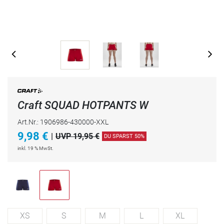
Craft SQUAD HOTPANTS W
Art.Nr.: 1906986-430000-XXL
9,98
€
|
UVP 19,95 €
DU SPARST 50%
inkl. 19 % MwSt.
XS
S
M
L
XL