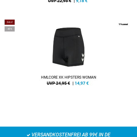
UVP 22,95 €
|
9,18
€
SALE
-40%
HMLCORE XK HIPSTERS WOMAN
UVP 24,95 €
|
14,97
€
VERSANDKOSTENFREI AB 99€ IN DE