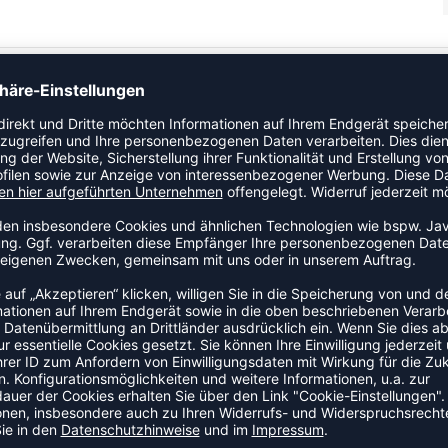
chnelltrocknendes Funktionsmaterial Geruchshemmende Wirkung
htlos für höheren Tragekomfort
ZULETZT ANGESEHEN
EHR AUS DER KATEGORIE SHIR