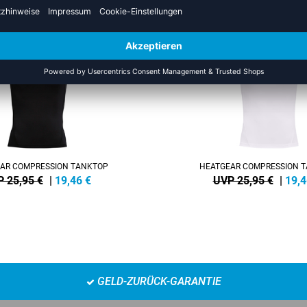
SALE
-25%
AR COMPRESSION TANKTOP
HEATGEAR COMPRESSION 
 25,95 €
|
19,46
€
UVP 25,95 €
|
19,4
GELD-ZURÜCK-GARANTIE