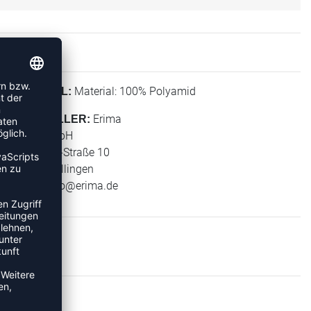
Material: 100% Polyamid
MATERIAL:
Erima
HERSTELLER:
Erima GmbH
Carl-Zeiss-Straße 10
72793 Pfullingen
E-Mail:
info@erima.de
TS