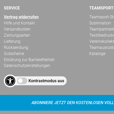
SERVICE
TEAMSPORT
Vertrag widerrufen
Teamsport-Sta
Hilfe und Kontakt
Sublimation
Versandkosten
Teampartnerk
Zahlungsarten
Textilbedruc
Lieferung
Vereinskollek
Rücksendung
Teamausrüst
Gutscheine
Kataloge
Erklärung zur Barrierefreiheit
Datenschutzeinstellungen
Kontrastmodus aus
ABONNIERE JETZT DEN KOSTENLOSEN VOLL