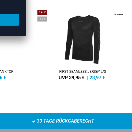
SALE
-40%
TANKTOP
FIRST SEAMLESS JERSEY L/S
6
€
UVP 39,95 €
|
23,97
€
30 TAGE RÜCKGABERECHT