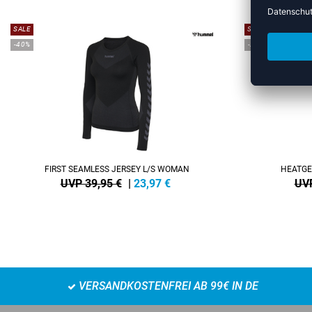
SALE
SALE
-40%
-25%
FIRST SEAMLESS JERSEY L/S WOMAN
HEATGE
UVP 39,95 €
|
23,97
€
UVP
VERSANDKOSTENFREI AB 99€ IN DE