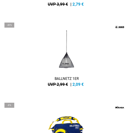
UVP 3,99 €
|
2,79
€
-30%
BALLNETZ 1ER
UVP 2,99 €
|
2,09
€
-8%