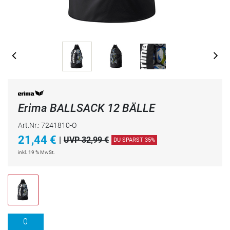
Erima BALLSACK 12 BÄLLE
Art.Nr.: 7241810-O
21,44
€
|
UVP 32,99 €
DU SPARST 35%
inkl. 19 % MwSt.
0