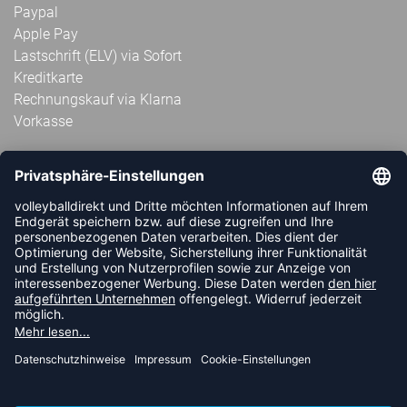
Paypal
Apple Pay
Lastschrift (ELV) via Sofort
Kreditkarte
Rechnungskauf via Klarna
Vorkasse
ABONNIERE JETZT DEN KOSTENLOSEN
VOLLEYBALLDIREKT-NEWSLETTER UND VERPASSE KEINE
NEUIGKEIT ODER AKTION MEHR.
JETZT ANMELDEN
FOLLOW US