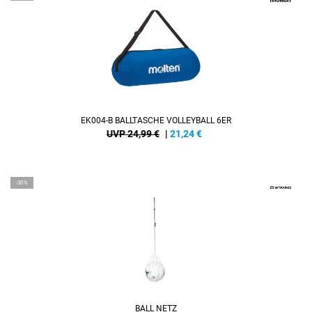
EK004-B BALLTASCHE VOLLEYBALL 6ER
UVP 24,99 €
|
21,24
€
-30%
BALL NETZ