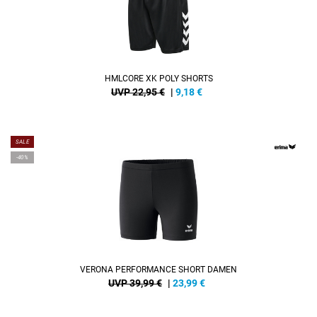
HMLCORE XK POLY SHORTS
UVP 22,95 €
|
9,18
€
SALE
-40%
VERONA PERFORMANCE SHORT DAMEN
UVP 39,99 €
|
23,99
€