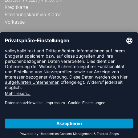
Kreditkarte
Rechnungskauf via Klarna
Vorkasse
ABONNIERE JETZT DEN KOSTENLOSEN
VOLLEYBALLDIREKT-NEWSLETTER UND VERPASSE KEINE
NEUIGKEIT ODER AKTION MEHR.
JETZT ANMELDEN
FOLLOW US
© 2026 Ballsportdirekt.de GmbH und Co. KG