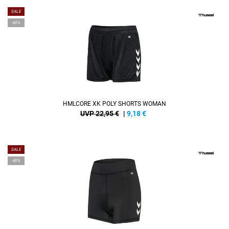
SALE
-60%
HMLCORE XK POLY SHORTS WOMAN
UVP 22,95 €
|
9,18
€
SALE
-40%