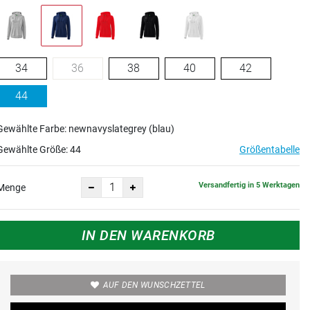
34
36
38
40
42
44
Gewählte Farbe: newnavyslategrey (blau)
Gewählte Größe:
44
Größentabelle
Versandfertig in 5 Werktagen
Menge
IN DEN WARENKORB
AUF DEN WUNSCHZETTEL