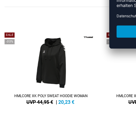
ME
SALE
SALE
-55%
-55%
HMLCORE XK POLY SWEAT HOODIE WOMAN
HMLCORE X
UVP 44,95 €
|
20,23
€
UVP