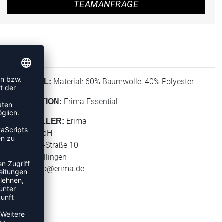
TEAMANFRAGE
Material: 60% Baumwolle, 40% Polyester
MATERIAL:
Erima Essential
KOLLEKTION:
Erima
HERSTELLER:
Erima GmbH
Carl-Zeiss-Straße 10
72793 Pfullingen
E-Mail:
info@erima.de