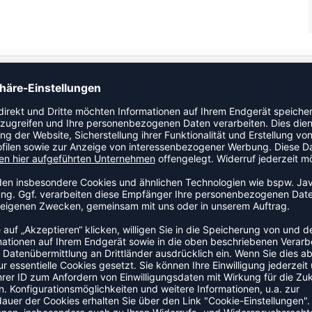
jedes Team eine gute Figur. Weicher Baumwollmix Leichter
rutasche Kapuze mit Kordelzug Breite Rippbündchen an Ärmel
Schwingen-Print an der Seite Taillierter Schnitt
ZULETZT ANGESEHEN