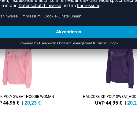
HR AUS DER KATEGORIE HOO
SALE
-55%
K POLY SWEAT HOODIE WOMAN
HMLCORE XK POLY SWEAT HO
 44,95 €
|
20,23
€
UVP 44,95 €
|
20,2