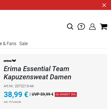
e & Fans
Sale
Erima Essential Team
Kapuzensweat Damen
Art.Nr.: 2072213-44
38,99
€
|
UVP 59,99 €
DU SPARST 35%
inkl. 19 % MwSt.