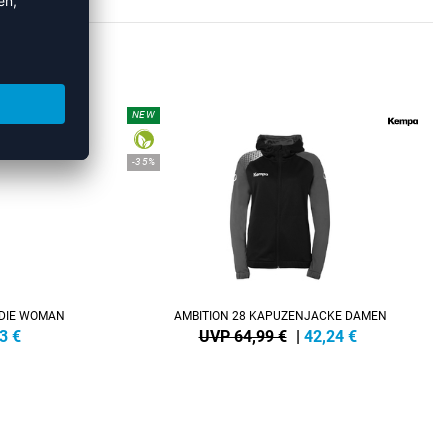
DYS
NEW
-35%
ODIE WOMAN
AMBITION 28 KAPUZENJACKE DAMEN
3
€
UVP 64,99 €
|
42,24
€