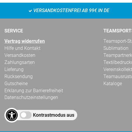
VERSANDKOSTENFREI AB 99€ IN DE
SERVICE
TEAMSPORT
Vertrag widerrufen
Teamsport-Sta
Hilfe und Kontakt
Sublimation
Versandkosten
Teampartnerk
Zahlungsarten
Textilbedruc
Lieferung
Vereinskollek
Rücksendung
Teamausrüst
Gutscheine
Kataloge
Erklärung zur Barrierefreiheit
Datenschutzeinstellungen
Kontrastmodus aus