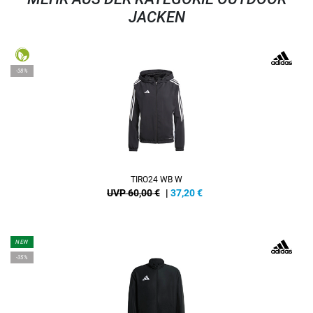
JACKEN
-38%
TIRO24 WB W
UVP 60,00 €
|
37,20
€
NEW
-35%