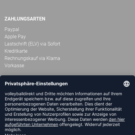
ZAHLUNGSARTEN
Paypal
Apple Pay
Lastschrift (ELV) via Sofort
Kreditkarte
Rechnungskauf via Klarna
Vorkasse
ABONNIERE JETZT DEN KOSTENLOSEN
VOLLEYBALLDIREKT-NEWSLETTER UND VERPASSE KEINE
NEUIGKEIT ODER AKTION MEHR.
JETZT ANMELDEN
FOLLOW US