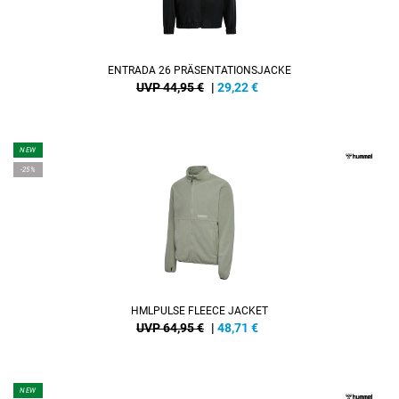
ENTRADA 26 PRÄSENTATIONSJACKE
UVP 44,95 €
|
29,22
€
NEW
-25%
HMLPULSE FLEECE JACKET
UVP 64,95 €
|
48,71
€
NEW