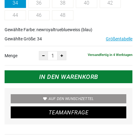
34
36
38
40
42
44
46
48
Gewählte Farbe: newroyaltrueblueweiss (blau)
Gewählte Größe:
34
Größentabelle
Versandfertig in 4 Werktagen
Menge
IN DEN WARENKORB
AUF DEN WUNSCHZETTEL
TEAMANFRAGE