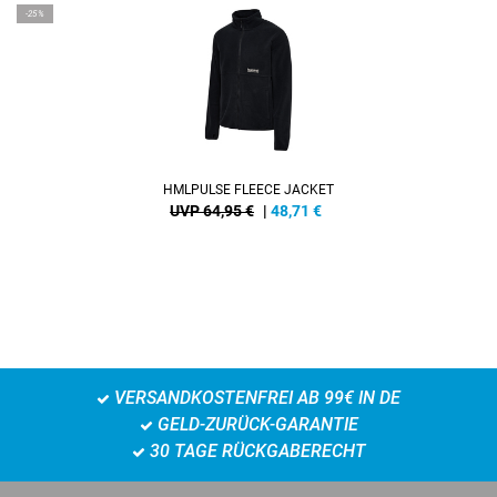
-25%
HMLPULSE FLEECE JACKET
UVP 64,95 €
|
48,71
€
VERSANDKOSTENFREI AB 99€ IN DE
GELD-ZURÜCK-GARANTIE
30 TAGE RÜCKGABERECHT