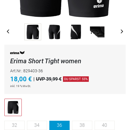
Erima Short Tight women
Art.Nr.: 829403-36
18,00
€
|
UVP 39,99 €
DU SPARST 55%
inkl. 19 % MwSt.
32
34
36
38
40