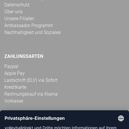
Datenschutz
Über uns
Unsere Filialen
Ambassador Programm
Nachhaltigkeit und Soziales
ZAHLUNGSARTEN
Paypal
Apple Pay
Lastschrift (ELV) via Sofort
Kreditkarte
Rechnungskauf via Klarna
Vorkasse
ABONNIERE JETZT DEN KOSTENLOSEN
VOLLEYBALLDIREKT-NEWSLETTER UND VERPASSE KEINE