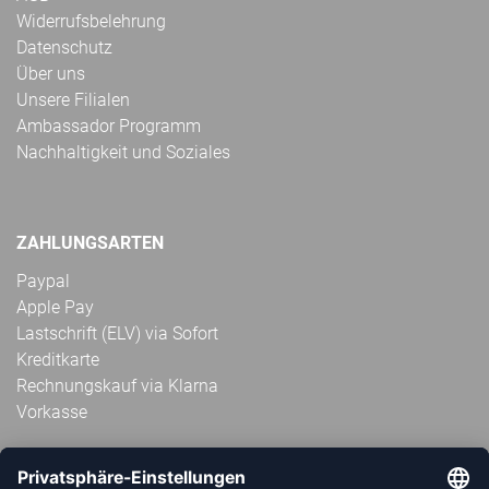
Widerrufsbelehrung
Datenschutz
Über uns
Unsere Filialen
Ambassador Programm
Nachhaltigkeit und Soziales
ZAHLUNGSARTEN
Paypal
Apple Pay
Lastschrift (ELV) via Sofort
Kreditkarte
Rechnungskauf via Klarna
Vorkasse
ABONNIERE JETZT DEN KOSTENLOSEN