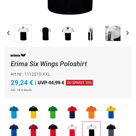
Erima Six Wings Poloshirt
Art.Nr.: 1112210-XXL
29,24
€
|
UVP 44,99 €
DU SPARST 35%
inkl. 19 % MwSt.