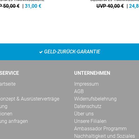
 50,00 €
|
31,00
€
UVP 40,00 €
|
24,8
GELD-ZURÜCK-GARANTIE
SERVICE
UNTERNEHMEN
rtseite
Impressum
AGB
onzept & Ausrüsterverträge
Widerrufsbelehrung
kung
Datenschutz
tionen
Über uns
ung anfragen
Unsere Filialen
Ambassador Programm
Nachhaltigkeit und Soziales