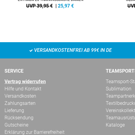
UVP 39,95 €
|
25,97
€
UVP
VERSANDKOSTENFREI AB 99€ IN DE
SERVICE
TEAMSPORT
Vertrag widerrufen
Teamsport-Sta
Hilfe und Kontakt
Sublimation
Versandkosten
Teampartnerk
Zahlungsarten
Textilbedruc
Lieferung
Vereinskollek
Rücksendung
Teamausrüst
Gutscheine
Kataloge
Erklärung zur Barrierefreiheit