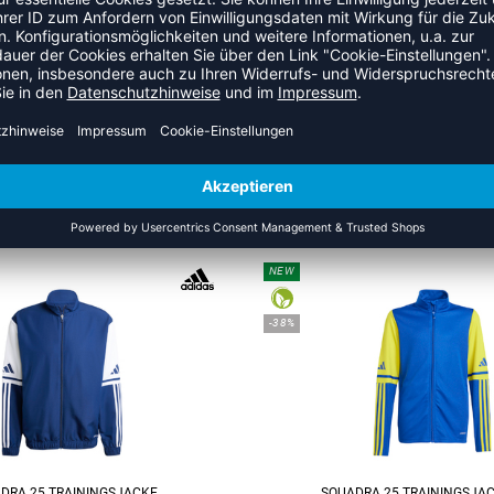
ZULETZT ANGESEHEN
US DER KATEGORIE TRAINING
NEW
-38%
DRA 25 TRAININGSJACKE
SQUADRA 25 TRAININGSJAC