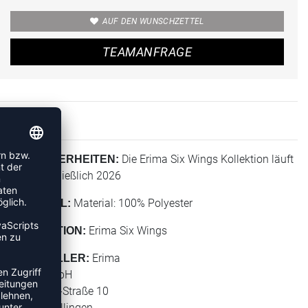
AUF DEN WUNSCHZETTEL
TEAMANFRAGE
Die Erima Six Wings Kollektion läuft
BESONDERHEITEN:
bis einschließlich 2026
Material: 100% Polyester
MATERIAL:
Erima Six Wings
KOLLEKTION:
Erima
HERSTELLER:
Erima GmbH
Carl-Zeiss-Straße 10
72793 Pfullingen