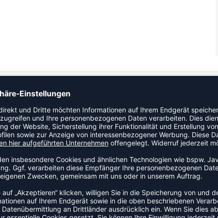
cke ist immer einsatzbereit. Strapazierfähiges
ehkragen Seitliche Reißverschlusstaschen Moderner,