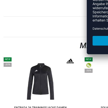
MEHR A
NEW
NEW
-35%
-38%
ENTRADA 26 TRAININGSJACKE DAMEN
SQUA