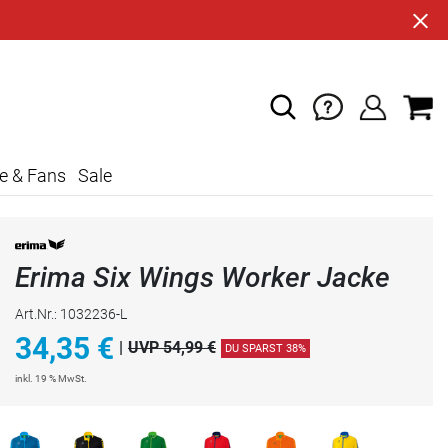
e & Fans
Sale
Erima Six Wings Worker Jacke
Art.Nr.: 1032236-L
34,35
€
|
UVP 54,99 €
DU SPARST 38%
inkl. 19 % MwSt.