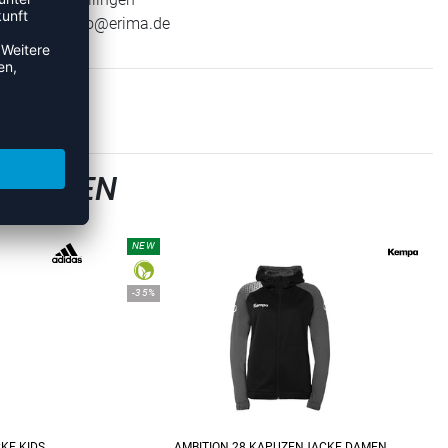
E-Mail:
info@erima.de
SJACKEN
NEW
-35%
KE KIDS
AMBITION 28 KAPUZENJACKE DAMEN