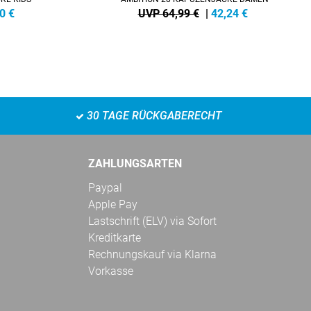
0
€
UVP 64,99 €
|
42,24
€
30 TAGE RÜCKGABERECHT
ZAHLUNGSARTEN
Paypal
Apple Pay
Lastschrift (ELV) via Sofort
Kreditkarte
Rechnungskauf via Klarna
Vorkasse