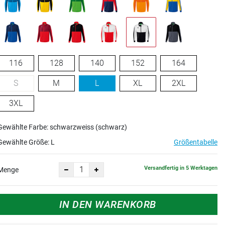
116
128
140
152
164
S
M
L
XL
2XL
3XL
Gewählte Farbe: schwarzweiss (schwarz)
Gewählte Größe:
L
Größentabelle
Versandfertig in 5 Werktagen
Menge
IN DEN WARENKORB