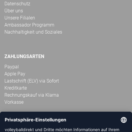
Datenschutz
Über uns
Unsere Filialen
Ambassador Programm
Nachhaltigkeit und Soziales
ZAHLUNGSARTEN
Paypal
Apple Pay
Lastschrift (ELV) via Sofort
Kreditkarte
Rechnungskauf via Klarna
Vorkasse
ABONNIERE JETZT DEN KOSTENLOSEN
VOLLEYBALLDIREKT-NEWSLETTER UND VERPASSE KEINE