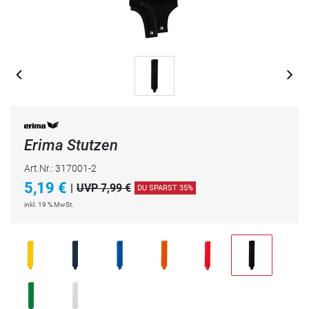
Erima Stutzen
Art.Nr.: 317001-2
5,19
€
|
UVP 7,99 €
DU SPARST 35%
inkl. 19 % MwSt.