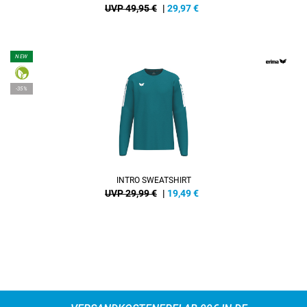
UVP 49,95 €
|
29,97
€
NEW
-35%
INTRO SWEATSHIRT
UVP 29,99 €
|
19,49
€