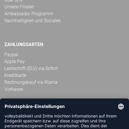
Unsere Filialen
Ambassador Programm
Nachhaltigkeit und Soziales
ZAHLUNGSARTEN
Paypal
Apple Pay
Lastschrift (ELV) via Sofort
Kreditkarte
Rechnungskauf via Klarna
Vorkasse
ABONNIERE JETZT DEN KOSTENLOSEN
VOLLEYBALLDIREKT-NEWSLETTER UND VERPASSE KEINE
NEUIGKEIT ODER AKTION MEHR.