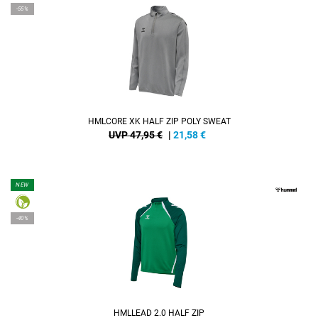
-55%
HMLCORE XK HALF ZIP POLY SWEAT
UVP 47,95 €
|
21,58
€
NEW
-40%
HMLLEAD 2.0 HALF ZIP