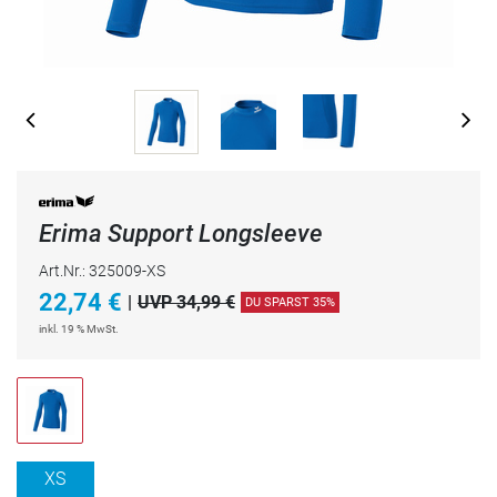
Erima Support Longsleeve
Art.Nr.: 325009-XS
22,74
€
|
UVP 34,99 €
DU SPARST 35%
inkl. 19 % MwSt.
XS