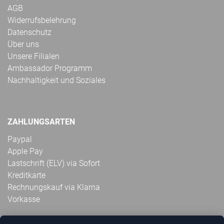
AGB
Widerrufsbelehrung
Datenschutz
Über uns
Unsere Filialen
Ambassador Programm
Nachhaltigkeit und Soziales
ZAHLUNGSARTEN
Paypal
Apple Pay
Lastschrift (ELV) via Sofort
Kreditkarte
Rechnungskauf via Klarna
Vorkasse