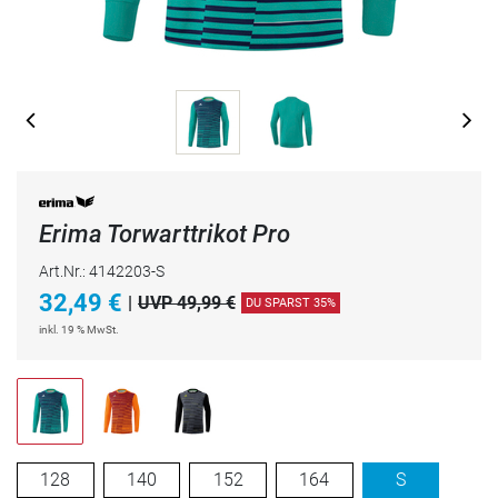
Erima Torwarttrikot Pro
Art.Nr.: 4142203-S
32,49
€
|
UVP 49,99 €
DU SPARST 35%
inkl. 19 % MwSt.
128
140
152
164
S