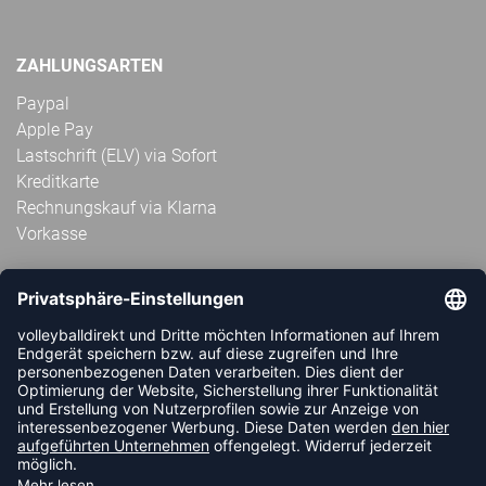
ZAHLUNGSARTEN
Paypal
Apple Pay
Lastschrift (ELV) via Sofort
Kreditkarte
Rechnungskauf via Klarna
Vorkasse
ABONNIERE JETZT DEN KOSTENLOSEN
VOLLEYBALLDIREKT-NEWSLETTER UND VERPASSE KEINE
NEUIGKEIT ODER AKTION MEHR.
JETZT ANMELDEN
FOLLOW US