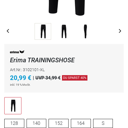
Erima TRAININGSHOSE
Art.Nr.: 3102101-XL
20,99
€
|
UVP 34,99 €
DU SPARST 40%
inkl. 19 % MwSt.
128
140
152
164
S