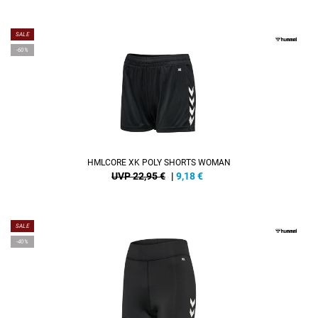
SALE
-60%
HMLCORE XK POLY SHORTS WOMAN
UVP 22,95 €
|
9,18
€
SALE
-40%