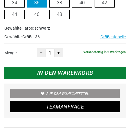
34
36
38
40
42
44
46
48
Gewählte Farbe: schwarz
Gewählte Größe:
36
Größentabelle
Versandfertig in 2 Werktagen
Menge
IN DEN WARENKORB
AUF DEN WUNSCHZETTEL
TEAMANFRAGE