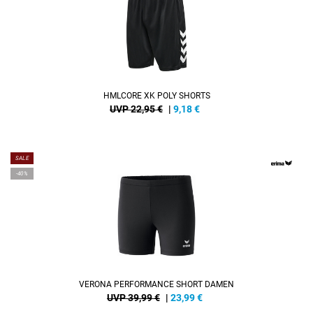
HMLCORE XK POLY SHORTS
UVP 22,95 €
|
9,18
€
SALE
-40%
VERONA PERFORMANCE SHORT DAMEN
UVP 39,99 €
|
23,99
€