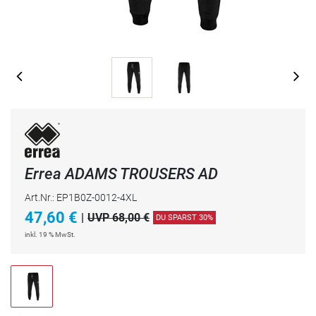
Errea ADAMS TROUSERS AD
Art.Nr.: EP1B0Z-0012-4XL
47,60
€
|
UVP 68,00 €
DU SPARST 30%
inkl. 19 % MwSt.